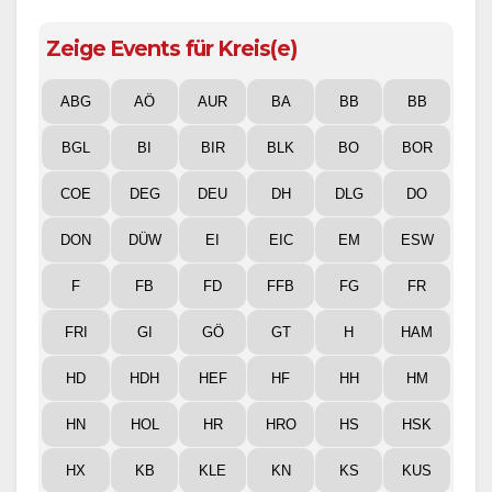
Zeige Events für Kreis(e)
ABG
AÖ
AUR
BA
BB
BB
BGL
BI
BIR
BLK
BO
BOR
COE
DEG
DEU
DH
DLG
DO
DON
DÜW
EI
EIC
EM
ESW
F
FB
FD
FFB
FG
FR
FRI
GI
GÖ
GT
H
HAM
HD
HDH
HEF
HF
HH
HM
HN
HOL
HR
HRO
HS
HSK
HX
KB
KLE
KN
KS
KUS