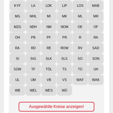
KYF
LA
LDK
LIP
LOS
MAB
MG
MHL
MI
MK
ML
MR
MZG
NDH
NM
NOM
OE
OF
OH
PB
PF
PR
R
RA
RA
RD
RE
ROW
RV
SAD
SI
SIG
SLK
SLS
SO
SON
SÜW
TF
TÖL
TS
TÜ
UH
UL
UM
VB
VS
WAF
WAK
WB
WEL
WES
WÜ
Ausgewählte Kreise anzeigen!