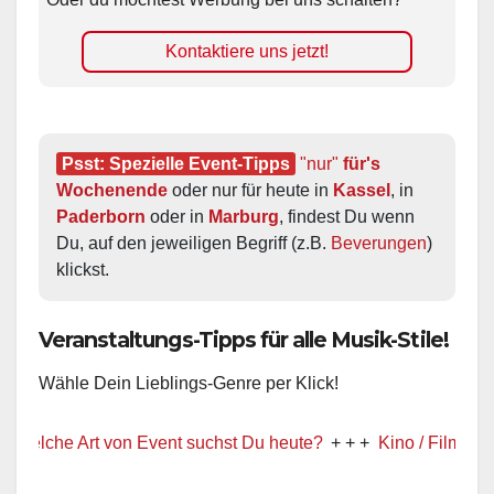
Kontaktiere uns jetzt!
Psst: Spezielle Event-Tipps
"nur"
 für's 
Wochenende
 oder nur für heute in 
Kassel
, in 
Paderborn
 oder in 
Marburg
, findest Du wenn 
Du, auf den jeweiligen Begriff (z.B. 
Beverungen
) 
klickst.
Veranstaltungs-Tipps für alle Musik-Stile!
Wähle Dein Lieblings-Genre per Klick!
e Art von Event suchst Du heute?
+ + +
Kino / Film
+ + +