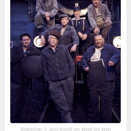
Bildrechte: © Jens KochFürs WebFürs Web