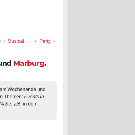
ical
+ + +
Party
+ + +
Konzert
und
Marburg
.
, am Wochenende und 
en Themen: 
Events in 
ähe, z.B. in den 