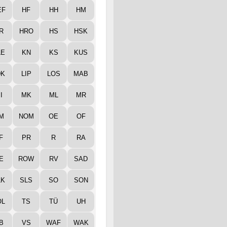
EF
HF
HH
HM
R
HRO
HS
HSK
LE
KN
KS
KUS
DK
LIP
LOS
MAB
I
MK
ML
MR
M
NOM
OE
OF
F
PR
R
RA
E
ROW
RV
SAD
LK
SLS
SO
SON
ÖL
TS
TÜ
UH
B
VS
WAF
WAK