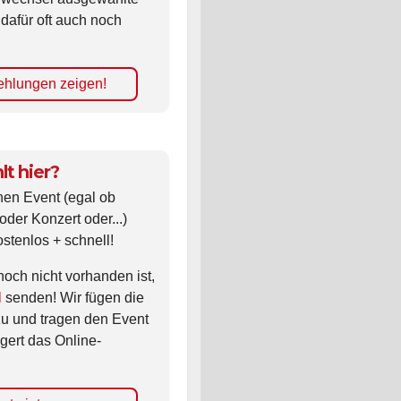
 dafür oft auch noch
hlungen zeigen!
lt hier?
nen Event (egal ob
oder Konzert oder...)
ostenlos + schnell!
noch nicht vorhanden ist,
l
senden! Wir fügen die
zu und tragen den Event
gert das Online-
nt eintragen