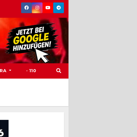
TRA
· 110