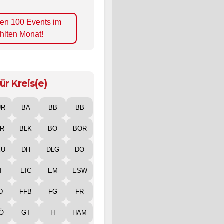
ten 100 Events im
hlten Monat!
ür Kreis(e)
UR
BA
BB
BB
IR
BLK
BO
BOR
EU
DH
DLG
DO
I
EIC
EM
ESW
D
FFB
FG
FR
Ö
GT
H
HAM