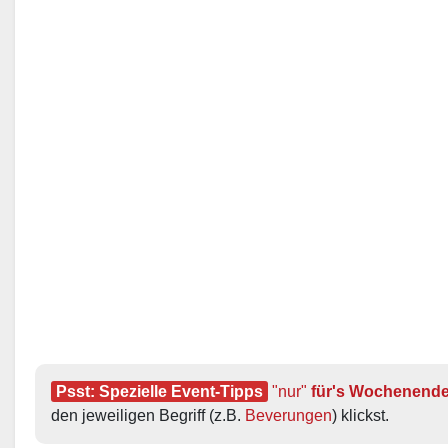
Psst: Spezielle Event-Tipps
"nur"
 für's Wochenend
den jeweiligen Begriff (z.B. 
Beverungen
) klickst.