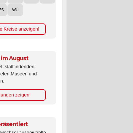
ES
WÜ
e Kreise anzeigen!
 im August
ll stattfindenden
vielen Museen und
n.
lungen zeigen!
räsentiert
ldwechsel ausgewählte