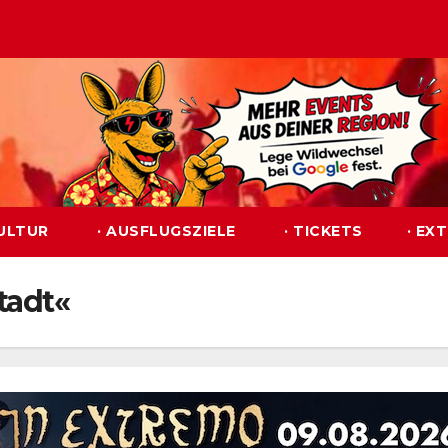
KULTUR
· AUSFLUGSZIELE
· TICKETS
· EX
tadt«