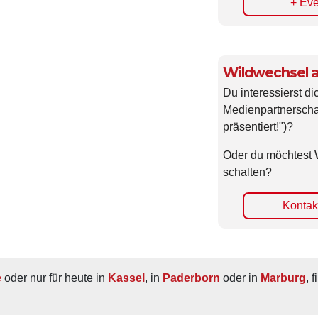
Wildwechsel a
Du interessierst di
Medienpartnerscha
präsentiert!")?
Oder du möchtest 
schalten?
Kontakt
e
 oder nur für heute in 
Kassel
, in 
Paderborn
 oder in 
Marburg
, 