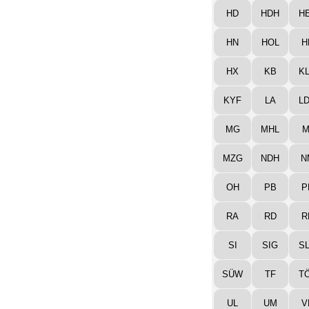
HD
HDH
H
HN
HOL
H
HX
KB
K
KYF
LA
L
MG
MHL
M
MZG
NDH
N
OH
PB
P
RA
RD
R
SI
SIG
S
SÜW
TF
T
UL
UM
V