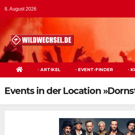
Zum
8. August 2026
Inhalt
springen
· ARTIKEL
· EVENT-FINDER
· 
Events in der Location »Dorns