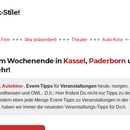
Stile!
+ +
Ww präsentiert!
+ + +
Theater
+ + +
Auto-Kino
+ + +
Mus
 am Wochenende in
Kassel
,
Paderborn
hr!
, 
Autokino
-, 
Event-Tipps
 für 
Veranstaltungen
 heute, morgen
ordhessen und OWL.  D.h.: Hier findest Du nicht nur Tipps zu d
ondern eben jede Menge Event-Tipps zu Veranstaltungen in der N
 haben wir immer die neuesten Veranstaltungs-Tipps für Dich.