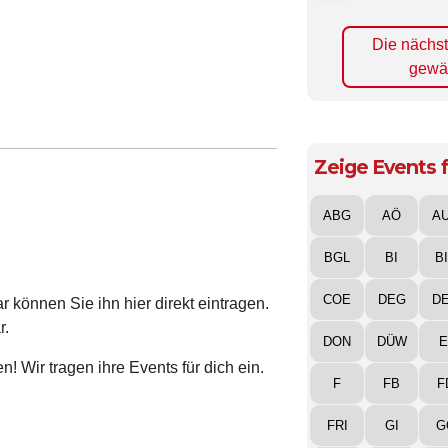
Die nächs
gewä
Zeige Events f
ABG
AÖ
A
BGL
BI
B
COE
DEG
D
 können Sie ihn hier direkt eintragen.
r.
DON
DÜW
E
! Wir tragen ihre Events für dich ein.
F
FB
F
FRI
GI
G