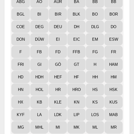
ABG
AÖ
AUR
BA
BB
BB
BGL
BI
BIR
BLK
BO
BOR
COE
DEG
DEU
DH
DLG
DO
DON
DÜW
EI
EIC
EM
ESW
F
FB
FD
FFB
FG
FR
FRI
GI
GÖ
GT
H
HAM
HD
HDH
HEF
HF
HH
HM
HN
HOL
HR
HRO
HS
HSK
HX
KB
KLE
KN
KS
KUS
KYF
LA
LDK
LIP
LOS
MAB
MG
MHL
MI
MK
ML
MR