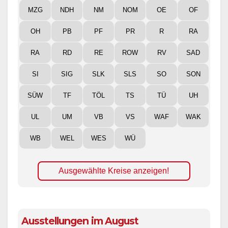
MZG
NDH
NM
NOM
OE
OF
OH
PB
PF
PR
R
RA
RA
RD
RE
ROW
RV
SAD
SI
SIG
SLK
SLS
SO
SON
SÜW
TF
TÖL
TS
TÜ
UH
UL
UM
VB
VS
WAF
WAK
WB
WEL
WES
WÜ
Ausgewählte Kreise anzeigen!
Ausstellungen im August