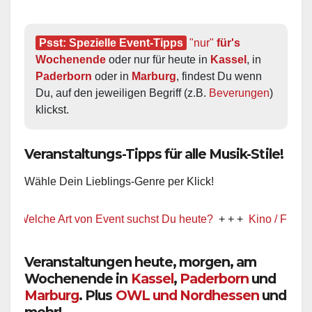
Psst: Spezielle Event-Tipps
"nur"
 für's 
Wochenende
 oder nur für heute in 
Kassel
, in 
Paderborn
 oder in 
Marburg
, findest Du wenn 
Du, auf den jeweiligen Begriff (z.B. 
Beverungen
) 
klickst.
Veranstaltungs-Tipps für alle Musik-Stile!
Wähle Dein Lieblings-Genre per Klick!
elche Art von Event suchst Du heute?
+ + +
Kino / Film
+ + +
Veranstaltungen heute, morgen, am
Wochenende in
Kassel
,
Paderborn
und
Marburg
. Plus
OWL und Nordhessen
und
mehr!