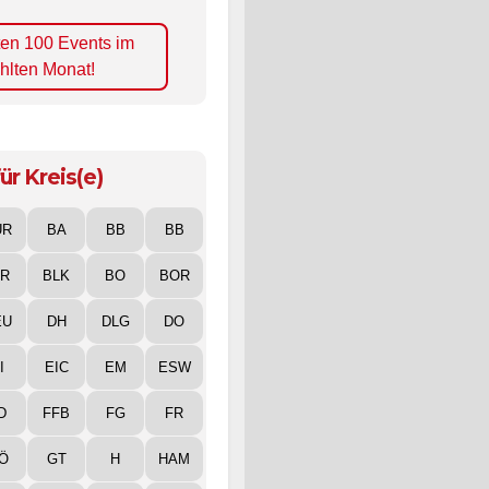
ten 100 Events im
hlten Monat!
ür Kreis(e)
UR
BA
BB
BB
IR
BLK
BO
BOR
EU
DH
DLG
DO
I
EIC
EM
ESW
D
FFB
FG
FR
Ö
GT
H
HAM