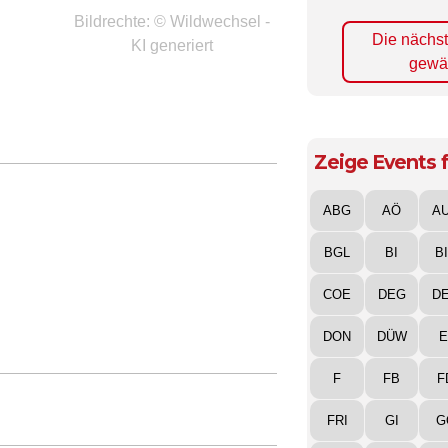
Bildrechte: © Wildwechsel -
Die nächs
KI generiert
gewä
Zeige Events f
ABG
AÖ
A
BGL
BI
B
COE
DEG
D
DON
DÜW
E
F
FB
F
FRI
GI
G