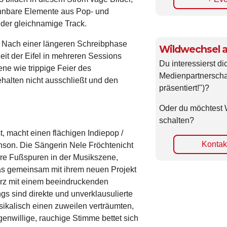
kennbare Elemente aus Pop- und
e der gleichnamige Track.
s: Nach einer längeren Schreibphase
Wildwechsel a
t der Eifel in mehreren Sessions
Du interessierst di
ne wie trippige Feier des
Medienpartnerscha
alten nicht ausschließt und den
präsentiert!")?
Oder du möchtest 
schalten?
 macht einen flächigen Indiepop /
Kontakt
son. Die Sängerin Nele Fröchtenicht
ihre Fußspuren in der Musikszene,
das gemeinsam mit ihrem neuen Projekt
rz mit einem beeindruckenden
s sind direkte und unverklausulierte
sikalisch einen zuweilen verträumten,
enwillige, rauchige Stimme bettet sich