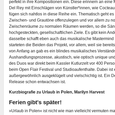
perfekt in ihre Kompositionen ein. Diese erinnern an ein
Del Rey mit Einschlägen von Künstler*innen, wie Cocteau
fügen sich nahtlos in diese Reihe ein. Thematisch geht es
Zwischen- und Grautöne offenzulegen und vor allem zu nor
Zwischenräume zu normalen Räumen werden, so die Sänger
hochgesteckten, gesellschaftlichen Ziele. Es gibt kein And
dasselbe schafft eben auch das musikalische Mastermind 
starteten die Beiden das Projekt, vor allem, weil sie bere
von Anfang an gab es ein blindes musikalisches Verständn
Aushandlungsprozesse, akustisch, wie optisch unique un
des Duos war direkt beim Kassler Kutlurzelt vor 400 Perso
beim Open Flair Festival und Studioaufenthalte. Dabei ist
außergewöhnlich ausgeklügelt und vielschichtig ist. Ein 
Release schon entwachsen ist.
Kurzbiografie zu Urlaub in Polen, Marilyn Harvest
Ferien gibt's später!
»Urlaub in Polen« ist nicht wie man vielleicht vermuten 