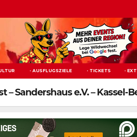
KULTUR
· AUSFLUGSZIELE
· TICKETS
· EX
est – Sandershaus e.V. – Kassel