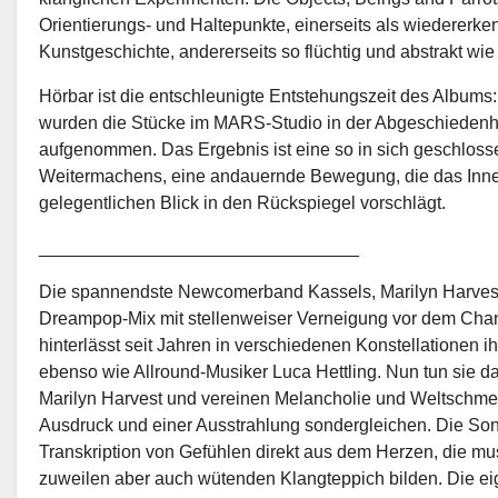
Orientierungs- und Haltepunkte, einerseits als wiederer
Kunstgeschichte, andererseits so flüchtig und abstrakt wi
Hörbar ist die entschleunigte Entstehungszeit des Album
wurden die Stücke im MARS-Studio in der Abgeschiedenhei
aufgenommen. Das Ergebnis ist eine so in sich geschlosse
Weitermachens, eine andauernde Bewegung, die das Inneh
gelegentlichen Blick in den Rückspiegel vorschlägt.
________________________________
Die spannendste Newcomerband Kassels, Marilyn Harvest,
Dreampop-Mix mit stellenweiser Verneigung vor dem Chan
hinterlässt seit Jahren in verschiedenen Konstellationen 
ebenso wie Allround-Musiker Luca Hettling. Nun tun sie 
Marilyn Harvest und vereinen Melancholie und Weltschme
Ausdruck und einer Ausstrahlung sondergleichen. Die Song
Transkription von Gefühlen direkt aus dem Herzen, die mu
zuweilen aber auch wütenden Klangteppich bilden. Die eig