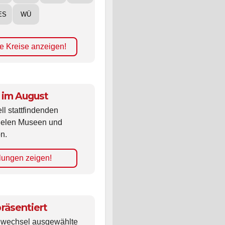
ES
WÜ
e Kreise anzeigen!
 im August
ll stattfindenden
vielen Museen und
n.
lungen zeigen!
räsentiert
ldwechsel ausgewählte