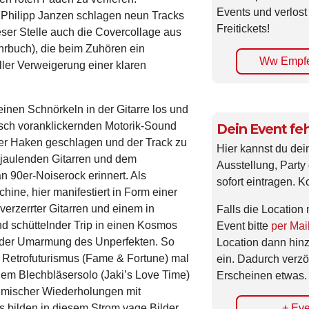
Events und verlost
 Philipp Janzen schlagen neun Tracks
Freitickets!
ser Stelle auch die Covercollage aus
hrbuch), die beim Zuhören ein
Ww Empfe
ler Verweigerung einer klaren
inen Schnörkeln in der Gitarre los und
isch voranklickernden Motorik-Sound
Dein Event feh
ter Haken geschlagen und der Track zu
Hier kannst du dei
jaulenden Gitarren und dem
Ausstellung, Party 
 90er-Noiserock erinnert. Als
sofort eintragen. K
ne, hier manifestiert in Form einer
erzerrter Gitarren und einem in
Falls die Location 
d schüttelnder Trip in einen Kosmos
Event bitte
per Mai
ender Umarmung des Unperfekten. So
Location dann hin
m Retrofuturismus (Fame & Fortune) mal
ein. Dadurch verzö
gem Blechbläsersolo (Jaki’s Love Time)
Erscheinen etwas.
thmischer Wiederholungen mit
+ Eve
s bilden in diesem Strom vage Bilder,