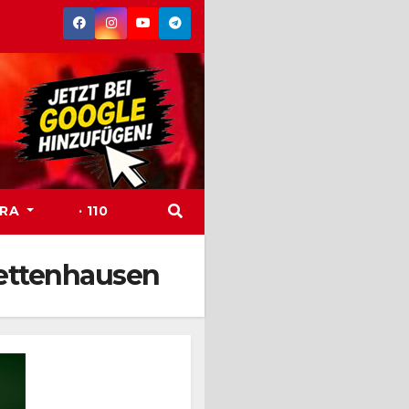
TRA
· 110
-Bettenhausen