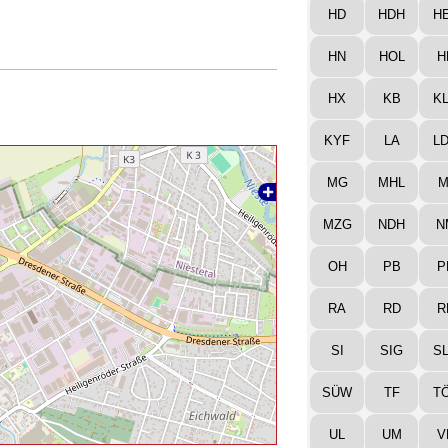
HD
HDH
H
HN
HOL
H
HX
KB
K
KYF
LA
L
MG
MHL
M
MZG
NDH
N
OH
PB
P
RA
RD
R
SI
SIG
S
SÜW
TF
T
UL
UM
V