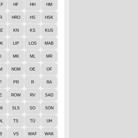
EF
HF
HH
HM
R
HRO
HS
HSK
LE
KN
KS
KUS
DK
LIP
LOS
MAB
I
MK
ML
MR
M
NOM
OE
OF
F
PR
R
RA
E
ROW
RV
SAD
LK
SLS
SO
SON
ÖL
TS
TÜ
UH
B
VS
WAF
WAK