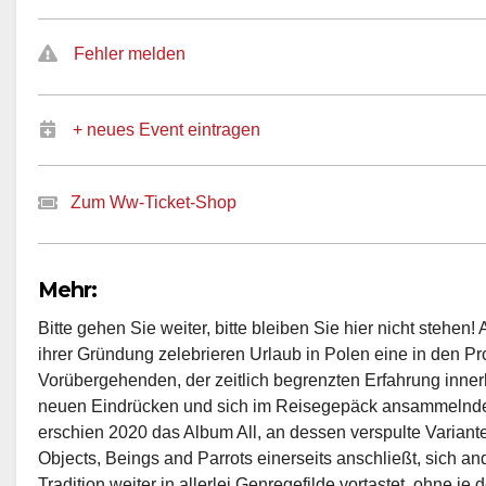
Fehler melden
+ neues Event eintragen
Zum Ww-Ticket-Shop
Mehr:
Bitte gehen Sie weiter, bitte bleiben Sie hier nicht stehe
ihrer Gründung zelebrieren Urlaub in Polen eine in den 
Vorübergehenden, der zeitlich begrenzten Erfahrung inner
neuen Eindrücken und sich im Reisegepäck ansammelnde
erschien 2020 das Album All, an dessen verspulte Varian
Objects, Beings and Parrots einerseits anschließt, sich and
Tradition weiter in allerlei Genregefilde vortastet, ohne je