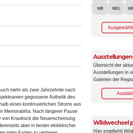
WB
WEL
W
Ausgewählt
Ausstellungen
Übersicht der aktue
Ausstellungen in 
Galerien der Regio
n! Auch mehr als zwei Jahrzehnte nach
Ausstel
Projektnamen gegossene Ästhetik des
halb eines kontinuierlichen Stroms aus
r Memorabilia. Nach längerer Pause
te von Krautrock die Neuerscheinung
Wildwechsel p
ererseits aber in bester eklektischer
Hier empfiehlt Wi
 den roten Faden zu verlieren.