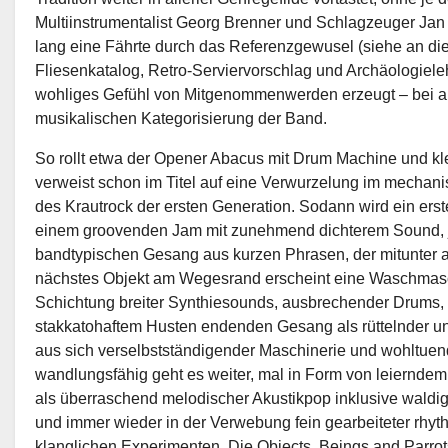
Multiinstrumentalist Georg Brenner und Schlagzeuger Jan
lang eine Fährte durch das Referenzgewusel (siehe an die
Fliesenkatalog, Retro-Serviervorschlag und Archäologiele
wohliges Gefühl von Mitgenommenwerden erzeugt – bei al
musikalischen Kategorisierung der Band.
So rollt etwa der Opener Abacus mit Drum Machine und kle
verweist schon im Titel auf eine Verwurzelung im mechan
des Krautrock der ersten Generation. Sodann wird ein ers
einem groovenden Jam mit zunehmend dichterem Sound, 
bandtypischen Gesang aus kurzen Phrasen, der mitunter an
nächstes Objekt am Wegesrand erscheint eine Waschmaschi
Schichtung breiter Synthiesounds, ausbrechender Drums, v
stakkatohaftem Husten endenden Gesang als rüttelnder un
aus sich verselbstständigender Maschinerie und wohltu
wandlungsfähig geht es weiter, mal in Form von leiernde
als überraschend melodischer Akustikpop inklusive waldi
und immer wieder in der Verwebung fein gearbeiteter rhy
klanglichen Experimenten. Die Objects, Beings and Parrot