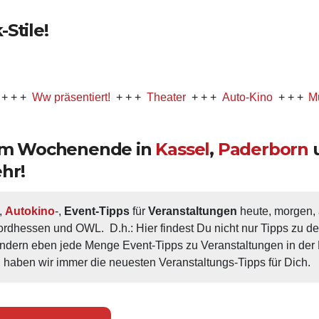
Stile!
 präsentiert!
+ + +
Theater
+ + +
Auto-Kino
+ + +
Musical
+
 am Wochenende in
Kassel
,
Paderborn
hr!
, 
Autokino
-, 
Event-Tipps
 für 
Veranstaltungen
 heute, morgen
ordhessen und OWL.  D.h.: Hier findest Du nicht nur Tipps zu d
ondern eben jede Menge Event-Tipps zu Veranstaltungen in der N
 haben wir immer die neuesten Veranstaltungs-Tipps für Dich.