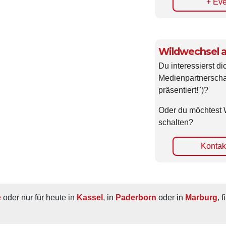
+ Eve
Wildwechsel a
Du interessierst di
Medienpartnerscha
präsentiert!")?
Oder du möchtest 
schalten?
Kontakt
e
 oder nur für heute in 
Kassel
, in 
Paderborn
 oder in 
Marburg
, 