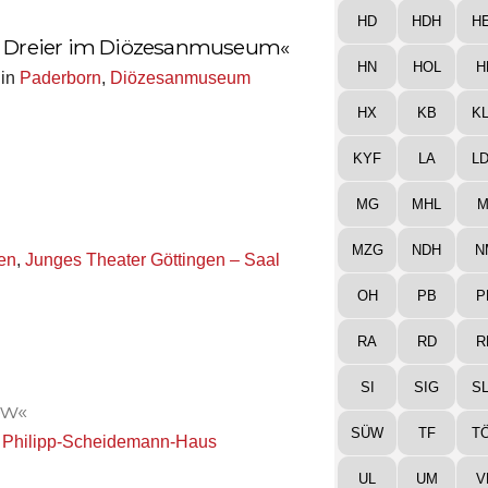
HD
HDH
H
va Dreier im Diözesanmuseum«
HN
HOL
H
in
Paderborn
,
Diözesanmuseum
HX
KB
K
KYF
LA
L
MG
MHL
M
MZG
NDH
N
en
,
Junges Theater Göttingen – Saal
OH
PB
P
RA
RD
R
SI
SIG
S
ow«
SÜW
TF
T
,
Philipp-Scheidemann-Haus
UL
UM
V