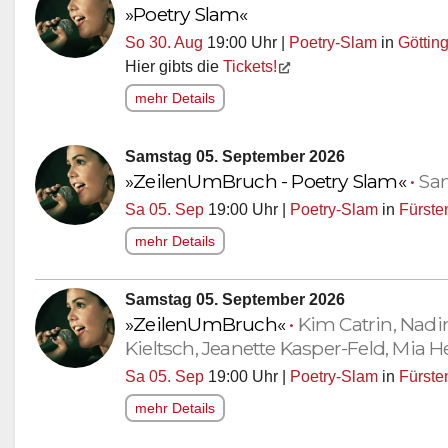
»Poetry Slam«
So 30. Aug
19:00 Uhr |
Poetry-Slam
in
Göttin
Hier gibts die
Tickets!
mehr Details
Samstag 05. September 2026
»ZeilenUmBruch - Poetry Slam«
•
Sam
Sa 05. Sep
19:00 Uhr |
Poetry-Slam
in
Fürste
mehr Details
Samstag 05. September 2026
»ZeilenUmBruch«
•
Kim Catrin, Nadin
Kieltsch, Jeanette Kasper-Feld, Mia 
Sa 05. Sep
19:00 Uhr |
Poetry-Slam
in
Fürste
mehr Details