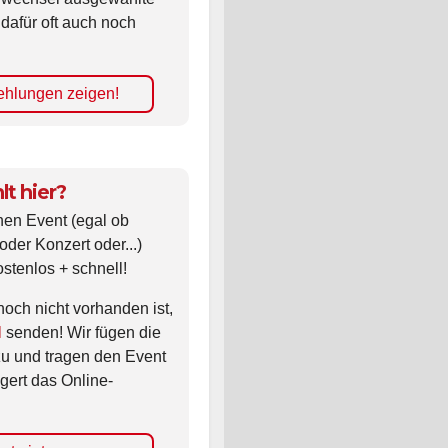
 dafür oft auch noch
hlungen zeigen!
lt hier?
nen Event (egal ob
oder Konzert oder...)
ostenlos + schnell!
noch nicht vorhanden ist,
l
senden! Wir fügen die
zu und tragen den Event
gert das Online-