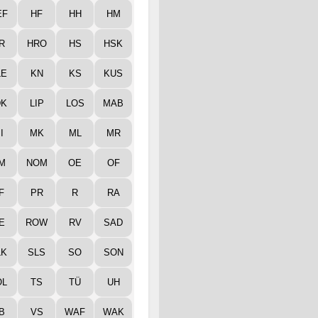
EF
HF
HH
HM
R
HRO
HS
HSK
LE
KN
KS
KUS
DK
LIP
LOS
MAB
I
MK
ML
MR
M
NOM
OE
OF
F
PR
R
RA
E
ROW
RV
SAD
LK
SLS
SO
SON
ÖL
TS
TÜ
UH
B
VS
WAF
WAK