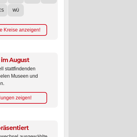
ES
WÜ
e Kreise anzeigen!
 im August
ll stattfindenden
vielen Museen und
n.
lungen zeigen!
räsentiert
ldwechsel ausgewählte