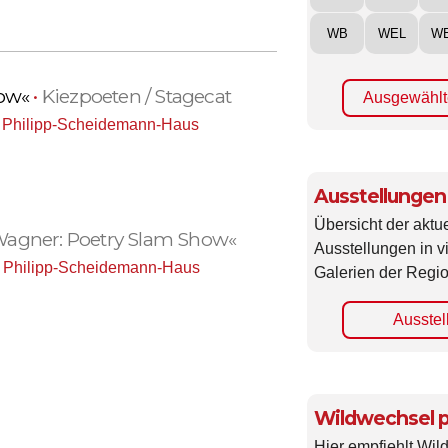
WB
WEL
W
how«
•
Kiezpoeten / Stagecat
Ausgewählt
,
Philipp-Scheidemann-Haus
Ausstellungen
Übersicht der aktue
 Wagner: Poetry Slam Show«
Ausstellungen in 
,
Philipp-Scheidemann-Haus
Galerien der Regio
Ausstel
Wildwechsel p
Hier empfiehlt Wi