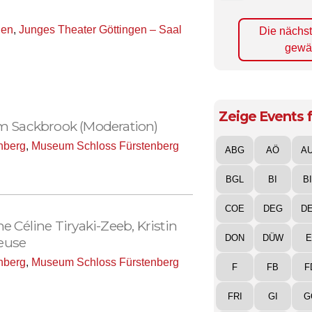
gen
,
Junges Theater Göttingen – Saal
Die nächs
gewä
Zeige Events f
 Sackbrook (Moderation)
nberg
,
Museum Schloss Fürstenberg
ABG
AÖ
A
BGL
BI
B
COE
DEG
D
e Céline Tiryaki-Zeeb, Kristin
DON
DÜW
E
Heuse
nberg
,
Museum Schloss Fürstenberg
F
FB
F
FRI
GI
G