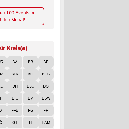
ten 100 Events im
hlten Monat!
ür Kreis(e)
UR
BA
BB
BB
IR
BLK
BO
BOR
EU
DH
DLG
DO
I
EIC
EM
ESW
D
FFB
FG
FR
Ö
GT
H
HAM