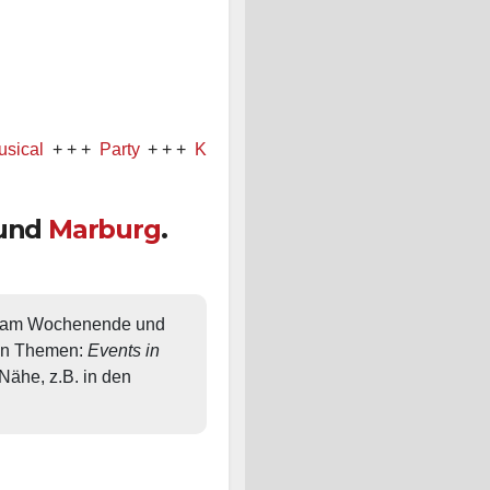
 + +
Party
+ + +
Konzert
+ + +
und
Marburg
.
, am Wochenende und 
en Themen: 
Events in 
ähe, z.B. in den 