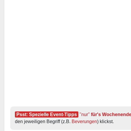
Psst: Spezielle Event-Tipps
"nur"
 für's Wochenend
den jeweiligen Begriff (z.B. 
Beverungen
) klickst.