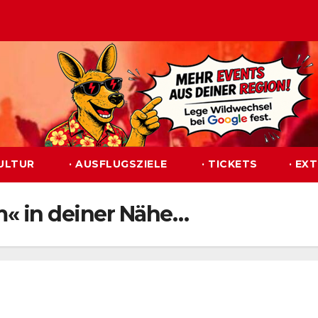
KULTUR
· AUSFLUGSZIELE
· TICKETS
· EX
m« in deiner Nähe…