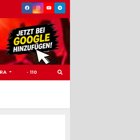
TRA
· 110