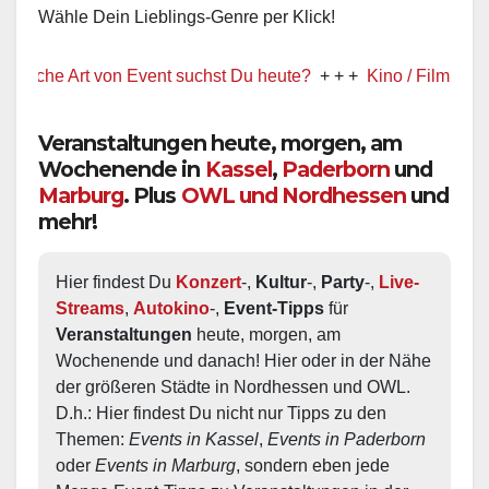
Wähle Dein Lieblings-Genre per Klick!
e Art von Event suchst Du heute?
+ + +
Kino / Film
+ + +
Ww pr
Veranstaltungen heute, morgen, am
Wochenende in
Kassel
,
Paderborn
und
Marburg
. Plus
OWL und Nordhessen
und
mehr!
Hier findest Du 
Konzert
-, 
Kultur
-, 
Party
-, 
Live-
Streams
, 
Autokino
-, 
Event-Tipps
 für 
Veranstaltungen
 heute, morgen, am 
Wochenende und danach! Hier oder in der Nähe 
der größeren Städte in Nordhessen und OWL.  
D.h.: Hier findest Du nicht nur Tipps zu den 
Themen: 
Events in Kassel
, 
Events in Paderborn
oder 
Events in Marburg
, sondern eben jede 