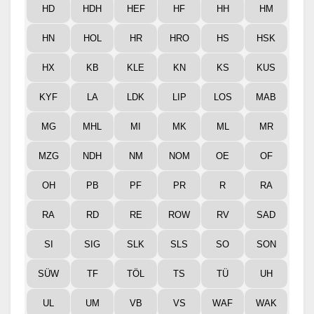
HD
HDH
HEF
HF
HH
HM
HN
HOL
HR
HRO
HS
HSK
HX
KB
KLE
KN
KS
KUS
KYF
LA
LDK
LIP
LOS
MAB
MG
MHL
MI
MK
ML
MR
MZG
NDH
NM
NOM
OE
OF
OH
PB
PF
PR
R
RA
RA
RD
RE
ROW
RV
SAD
SI
SIG
SLK
SLS
SO
SON
SÜW
TF
TÖL
TS
TÜ
UH
UL
UM
VB
VS
WAF
WAK