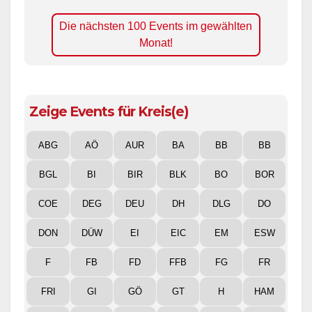
Die nächsten 100 Events im gewählten
Monat!
Zeige Events für Kreis(e)
ABG
AÖ
AUR
BA
BB
BB
BGL
BI
BIR
BLK
BO
BOR
COE
DEG
DEU
DH
DLG
DO
DON
DÜW
EI
EIC
EM
ESW
F
FB
FD
FFB
FG
FR
FRI
GI
GÖ
GT
H
HAM