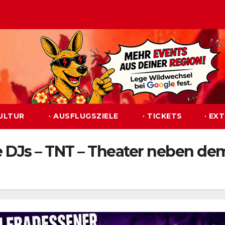
KULTUR
· AUSFLUGSZIELE
· TICKETS
· EX
e DJs – TNT – Theater neben de