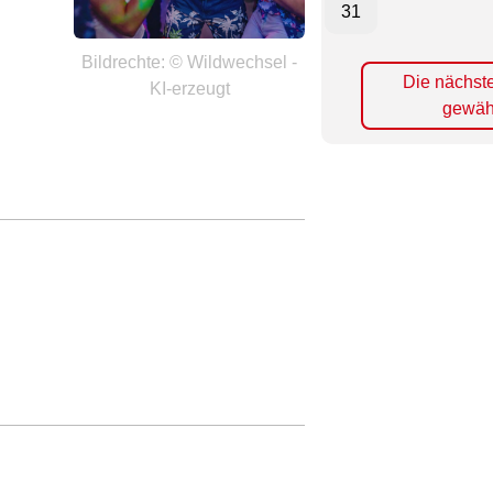
31
Bildrechte: © Wildwechsel -
Die nächst
KI-erzeugt
gewäh