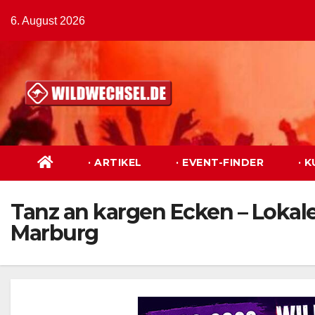
Zum
6. August 2026
Inhalt
springen
· ARTIKEL
· EVENT-FINDER
· 
Tanz an kargen Ecken – Lokal
Marburg