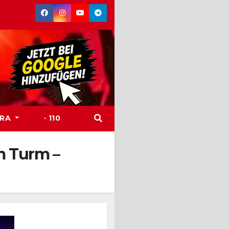
TRA
· 110
m Turm –