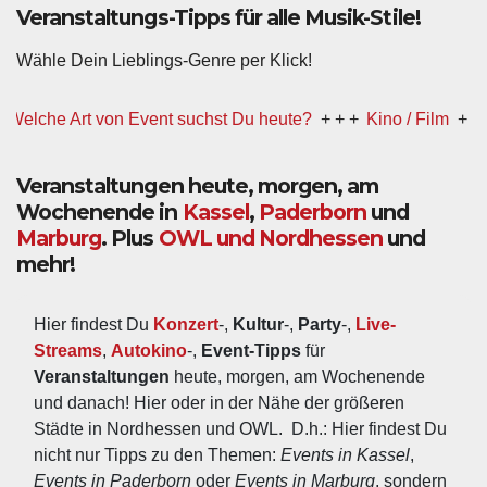
Veranstaltungs-Tipps für alle Musik-Stile!
Wähle Dein Lieblings-Genre per Klick!
e Art von Event suchst Du heute?
+ + +
Kino / Film
+ + +
Ww pr
Veranstaltungen heute, morgen, am
Wochenende in
Kassel
,
Paderborn
und
Marburg
. Plus
OWL und Nordhessen
und
mehr!
Hier findest Du 
Konzert
-, 
Kultur
-, 
Party
-, 
Live-
Streams
, 
Autokino
-, 
Event-Tipps
 für 
Veranstaltungen
 heute, morgen, am Wochenende 
und danach! Hier oder in der Nähe der größeren 
Städte in Nordhessen und OWL.  D.h.: Hier findest Du 
nicht nur Tipps zu den Themen: 
Events in Kassel
, 
Events in Paderborn
 oder 
Events in Marburg
, sondern 