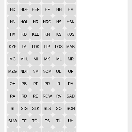
HD
HDH
HEF
HF
HH
HM
HN
HOL
HR
HRO
HS
HSK
HX
KB
KLE
KN
KS
KUS
KYF
LA
LDK
LIP
LOS
MAB
MG
MHL
MI
MK
ML
MR
MZG
NDH
NM
NOM
OE
OF
OH
PB
PF
PR
R
RA
RA
RD
RE
ROW
RV
SAD
SI
SIG
SLK
SLS
SO
SON
SÜW
TF
TÖL
TS
TÜ
UH