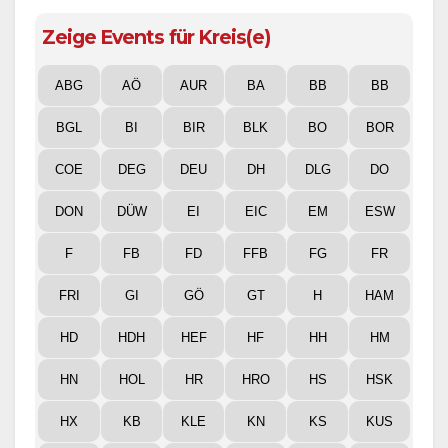
Zeige Events für Kreis(e)
ABG
AÖ
AUR
BA
BB
BB
BGL
BI
BIR
BLK
BO
BOR
COE
DEG
DEU
DH
DLG
DO
DON
DÜW
EI
EIC
EM
ESW
F
FB
FD
FFB
FG
FR
FRI
GI
GÖ
GT
H
HAM
HD
HDH
HEF
HF
HH
HM
HN
HOL
HR
HRO
HS
HSK
HX
KB
KLE
KN
KS
KUS