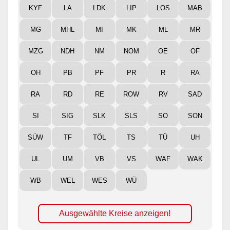
KYF
LA
LDK
LIP
LOS
MAB
MG
MHL
MI
MK
ML
MR
MZG
NDH
NM
NOM
OE
OF
OH
PB
PF
PR
R
RA
RA
RD
RE
ROW
RV
SAD
SI
SIG
SLK
SLS
SO
SON
SÜW
TF
TÖL
TS
TÜ
UH
UL
UM
VB
VS
WAF
WAK
WB
WEL
WES
WÜ
Ausgewählte Kreise anzeigen!