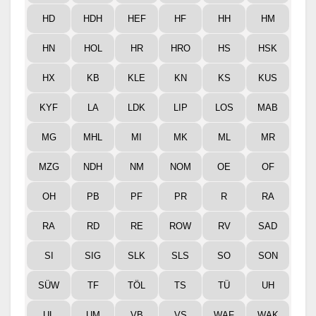
HD
HDH
HEF
HF
HH
HM
HN
HOL
HR
HRO
HS
HSK
HX
KB
KLE
KN
KS
KUS
KYF
LA
LDK
LIP
LOS
MAB
MG
MHL
MI
MK
ML
MR
MZG
NDH
NM
NOM
OE
OF
OH
PB
PF
PR
R
RA
RA
RD
RE
ROW
RV
SAD
SI
SIG
SLK
SLS
SO
SON
SÜW
TF
TÖL
TS
TÜ
UH
UL
UM
VB
VS
WAF
WAK