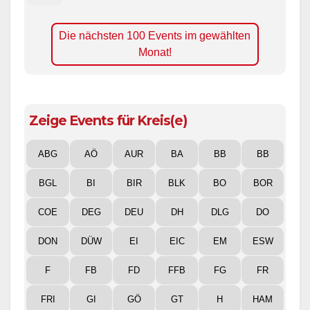
Die nächsten 100 Events im gewählten
Monat!
Zeige Events für Kreis(e)
ABG
AÖ
AUR
BA
BB
BB
BGL
BI
BIR
BLK
BO
BOR
COE
DEG
DEU
DH
DLG
DO
DON
DÜW
EI
EIC
EM
ESW
F
FB
FD
FFB
FG
FR
FRI
GI
GÖ
GT
H
HAM