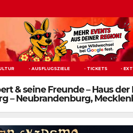
KULTUR
· AUSFLUGSZIELE
· TICKETS
· EX
rt & seine Freunde – Haus der 
rg – Neubrandenburg, Mecklen