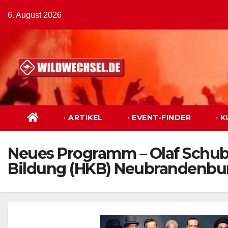
Zum
6. August 2026
Inhalt
springen
· ARTIKEL
· EVENT-FINDER
· 
Neues Programm – Olaf Schube
Bildung (HKB) Neubrandenbu