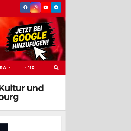
TRA
· 110
Kultur und
burg