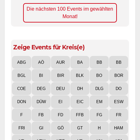
Die nächsten 100 Events im gewählten
Monat!
Zeige Events für Kreis(e)
ABG
AÖ
AUR
BA
BB
BB
BGL
BI
BIR
BLK
BO
BOR
COE
DEG
DEU
DH
DLG
DO
DON
DÜW
EI
EIC
EM
ESW
F
FB
FD
FFB
FG
FR
FRI
GI
GÖ
GT
H
HAM