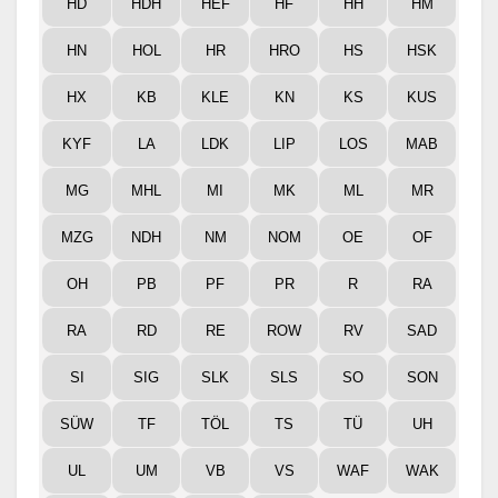
HD
HDH
HEF
HF
HH
HM
HN
HOL
HR
HRO
HS
HSK
HX
KB
KLE
KN
KS
KUS
KYF
LA
LDK
LIP
LOS
MAB
MG
MHL
MI
MK
ML
MR
MZG
NDH
NM
NOM
OE
OF
OH
PB
PF
PR
R
RA
RA
RD
RE
ROW
RV
SAD
SI
SIG
SLK
SLS
SO
SON
SÜW
TF
TÖL
TS
TÜ
UH
UL
UM
VB
VS
WAF
WAK