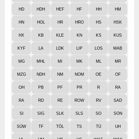
HD
HDH
HEF
HF
HH
HM
HN
HOL
HR
HRO
HS
HSK
HX
KB
KLE
KN
KS
KUS
KYF
LA
LDK
LIP
LOS
MAB
MG
MHL
MI
MK
ML
MR
MZG
NDH
NM
NOM
OE
OF
OH
PB
PF
PR
R
RA
RA
RD
RE
ROW
RV
SAD
SI
SIG
SLK
SLS
SO
SON
SÜW
TF
TÖL
TS
TÜ
UH