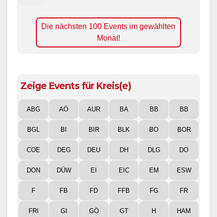
Die nächsten 100 Events im gewählten
Monat!
Zeige Events für Kreis(e)
ABG
AÖ
AUR
BA
BB
BB
BGL
BI
BIR
BLK
BO
BOR
COE
DEG
DEU
DH
DLG
DO
DON
DÜW
EI
EIC
EM
ESW
F
FB
FD
FFB
FG
FR
FRI
GI
GÖ
GT
H
HAM