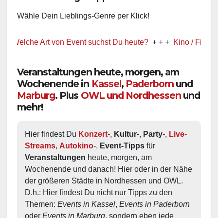
Wähle Dein Lieblings-Genre per Klick!
lche Art von Event suchst Du heute?
+ + +
Kino / Film
+ + +
Veranstaltungen heute, morgen, am
Wochenende in
Kassel
,
Paderborn
und
Marburg
. Plus
OWL und Nordhessen
und
mehr!
Hier findest Du 
Konzert
-, 
Kultur
-, 
Party
-, 
Live-
Streams
, 
Autokino
-, 
Event-Tipps
 für 
Veranstaltungen
 heute, morgen, am 
Wochenende und danach! Hier oder in der Nähe 
der größeren Städte in Nordhessen und OWL.  
D.h.: Hier findest Du nicht nur Tipps zu den 
Themen: 
Events in Kassel
, 
Events in Paderborn
oder 
Events in Marburg
, sondern eben jede 