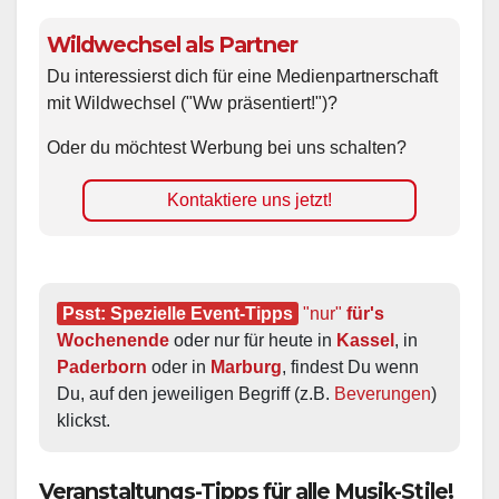
Wildwechsel als Partner
Du interessierst dich für eine Medienpartnerschaft
mit Wildwechsel ("Ww präsentiert!")?
Oder du möchtest Werbung bei uns schalten?
Kontaktiere uns jetzt!
Psst: Spezielle Event-Tipps
"nur"
 für's 
Wochenende
 oder nur für heute in 
Kassel
, in 
Paderborn
 oder in 
Marburg
, findest Du wenn 
Du, auf den jeweiligen Begriff (z.B. 
Beverungen
) 
klickst.
Veranstaltungs-Tipps für alle Musik-Stile!