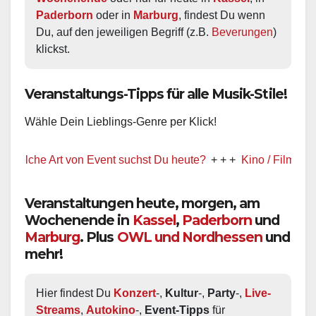
Paderborn
 oder in 
Marburg
, findest Du wenn 
Du, auf den jeweiligen Begriff (z.B. 
Beverungen
) 
klickst.
Veranstaltungs-Tipps für alle Musik-Stile!
Wähle Dein Lieblings-Genre per Klick!
e Art von Event suchst Du heute?
+ + +
Kino / Film
+ + +
Ww p
Veranstaltungen heute, morgen, am
Wochenende in
Kassel
,
Paderborn
und
Marburg
. Plus
OWL und Nordhessen
und
mehr!
Hier findest Du 
Konzert
-, 
Kultur
-, 
Party
-, 
Live-
Streams
, 
Autokino
-, 
Event-Tipps
 für 