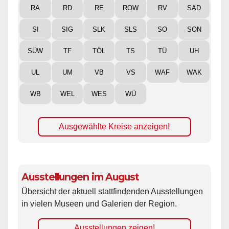
RA
RD
RE
ROW
RV
SAD
SI
SIG
SLK
SLS
SO
SON
SÜW
TF
TÖL
TS
TÜ
UH
UL
UM
VB
VS
WAF
WAK
WB
WEL
WES
WÜ
Ausgewählte Kreise anzeigen!
Ausstellungen im August
Übersicht der aktuell stattfindenden Ausstellungen
in vielen Museen und Galerien der Region.
Ausstellungen zeigen!