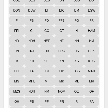
COE
DEG
DEU
DH
DLG
DO
DON
DÜW
EI
EIC
EM
ESW
F
FB
FD
FFB
FG
FR
FRI
GI
GÖ
GT
H
HAM
HD
HDH
HEF
HF
HH
HM
HN
HOL
HR
HRO
HS
HSK
HX
KB
KLE
KN
KS
KUS
KYF
LA
LDK
LIP
LOS
MAB
MG
MHL
MI
MK
ML
MR
MZG
NDH
NM
NOM
OE
OF
OH
PB
PF
PR
R
RA