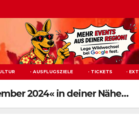
KULTUR
· AUSFLUGSZIELE
· TICKETS
· EX
tember 2024« in deiner Nähe…