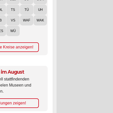
ÖL
TS
TÜ
UH
B
VS
WAF
WAK
ES
WÜ
e Kreise anzeigen!
 im August
ll stattfindenden
vielen Museen und
n.
lungen zeigen!