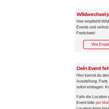
Wildwechsel p
Hier empfiehlt Wi
Events und verlost
Freitickets!
Ww Empfe
Dein Event feh
Hier kannst du dei
Ausstellung, Party 
sofort eintragen. K
Falls die Location 
Event bitte
per Mai
Location dann hin