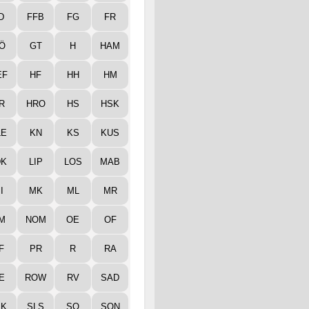
D
FFB
FG
FR
Ö
GT
H
HAM
EF
HF
HH
HM
R
HRO
HS
HSK
LE
KN
KS
KUS
DK
LIP
LOS
MAB
I
MK
ML
MR
M
NOM
OE
OF
F
PR
R
RA
E
ROW
RV
SAD
LK
SLS
SO
SON