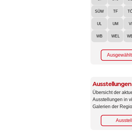
SÜW
TF
T
UL
UM
V
WB
WEL
W
Ausgewählt
Ausstellungen
Übersicht der aktue
Ausstellungen in 
Galerien der Regio
Ausstel