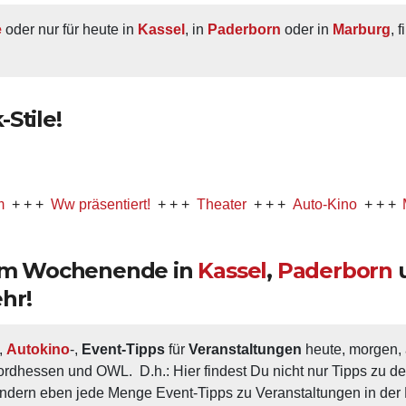
e
 oder nur für heute in 
Kassel
, in 
Paderborn
 oder in 
Marburg
, 
Stile!
Ww präsentiert!
+ + +
Theater
+ + +
Auto-Kino
+ + +
Musical
 am Wochenende in
Kassel
,
Paderborn
hr!
, 
Autokino
-, 
Event-Tipps
 für 
Veranstaltungen
 heute, morgen
ordhessen und OWL.  D.h.: Hier findest Du nicht nur Tipps zu d
ondern eben jede Menge Event-Tipps zu Veranstaltungen in der N