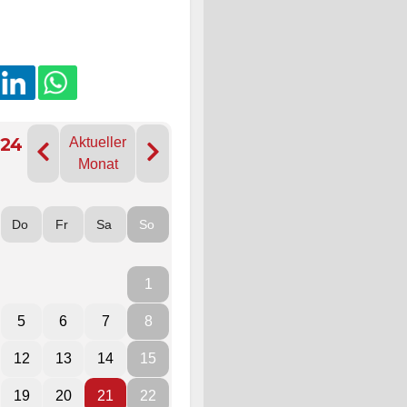
024
Aktueller
Monat
Do
Fr
Sa
So
1
5
6
7
8
12
13
14
15
19
20
21
22