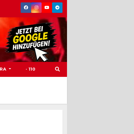
TRA
· 110