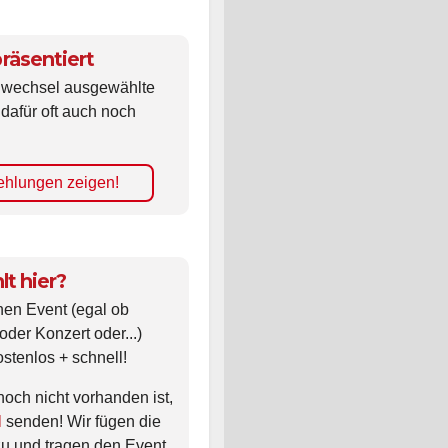
räsentiert
ldwechsel ausgewählte
 dafür oft auch noch
hlungen zeigen!
lt hier?
nen Event (egal ob
oder Konzert oder...)
ostenlos + schnell!
noch nicht vorhanden ist,
l
senden! Wir fügen die
zu und tragen den Event