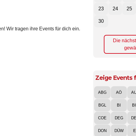
23
24
25
30
! Wir tragen ihre Events für dich ein.
Die nächs
gewä
Zeige Events f
ABG
AÖ
A
BGL
BI
B
COE
DEG
D
DON
DÜW
E