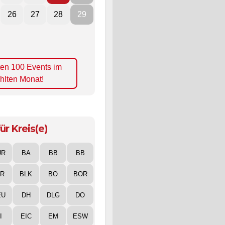
26
27
28
29
ten 100 Events im
hlten Monat!
ür Kreis(e)
UR
BA
BB
BB
IR
BLK
BO
BOR
EU
DH
DLG
DO
I
EIC
EM
ESW