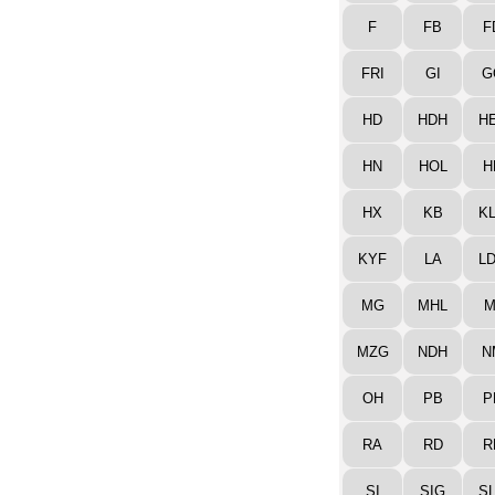
F
FB
F
FRI
GI
G
HD
HDH
H
HN
HOL
H
HX
KB
K
KYF
LA
L
MG
MHL
M
MZG
NDH
N
OH
PB
P
RA
RD
R
SI
SIG
S