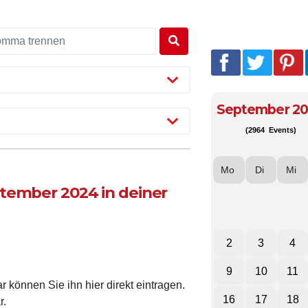
September 2
(2964 Events)
Mo
Di
Mi
tember 2024 in deiner
2
3
4
9
10
11
 können Sie ihn hier direkt eintragen.
16
17
18
r.