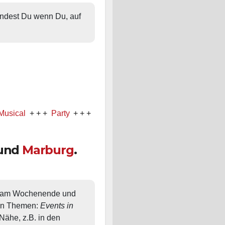
findest Du wenn Du, auf 
+ + +
Party
+ + +
Konzert
und
Marburg
.
, am Wochenende und 
en Themen: 
Events in 
ähe, z.B. in den 