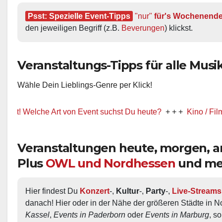
Psst: Spezielle Event-Tipps
"nur"
 für's Wochenend
den jeweiligen Begriff (z.B. 
Beverungen
) klickst.
Veranstaltungs-Tipps für alle Musik-
Wähle Dein Lieblings-Genre per Klick!
Welche Art von Event suchst Du heute?
+ + +
Kino / Film
+ + +
Veranstaltungen heute, morgen,
Plus
OWL und Nordhessen
und me
Hier findest Du 
Konzert
-, 
Kultur
-, 
Party
-, 
Live-Streams
danach! Hier oder in der Nähe der größeren Städte in N
Kassel
, 
Events in Paderborn
 oder 
Events in Marburg
, s