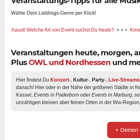
Veranstaltungs-Tipps für alle Musik-
Wähle Dein Lieblings-Genre per Klick!
ust! Welche Art von Event suchst Du heute?
+ + +
Kino / Film
Veranstaltungen heute, morgen,
Plus
OWL und Nordhessen
und me
Hier findest Du 
Konzert
-, 
Kultur
-, 
Party
-, 
Live-Streams
danach! Hier oder in der Nähe der größeren Städte in N
Kassel
, 
Events in Paderborn
 oder 
Events in Marburg
, s
unzähligen kleinen aber feinen Orten in der Ww-Region,
+ Deinen 