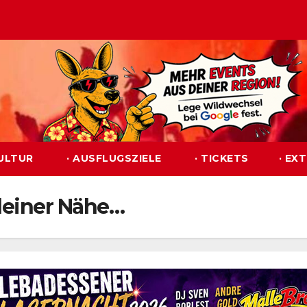
KULTUR
· AUSFLUGSZIELE
· TICKETS
· EX
deiner Nähe…