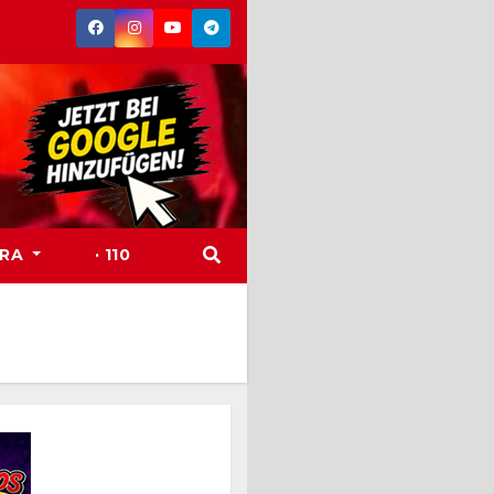
TRA
· 110