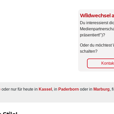
Wildwechsel a
Du interessierst di
Medienpartnerscha
präsentiert!")?
Oder du möchtest 
schalten?
Kontakt
e
 oder nur für heute in 
Kassel
, in 
Paderborn
 oder in 
Marburg
, 