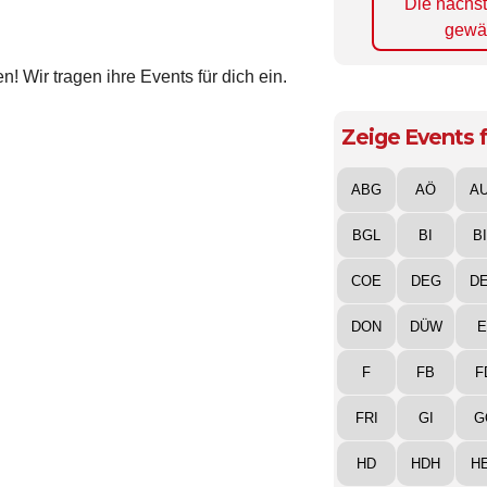
Die nächs
gewä
! Wir tragen ihre Events für dich ein.
Zeige Events f
ABG
AÖ
A
BGL
BI
B
COE
DEG
D
DON
DÜW
E
F
FB
F
FRI
GI
G
HD
HDH
H