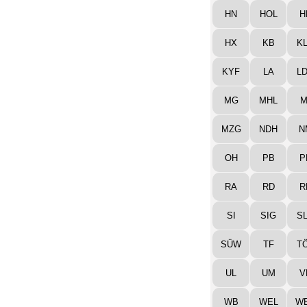
HN
HOL
H
HX
KB
K
KYF
LA
L
MG
MHL
M
MZG
NDH
N
OH
PB
P
RA
RD
R
SI
SIG
S
SÜW
TF
T
UL
UM
V
WB
WEL
W