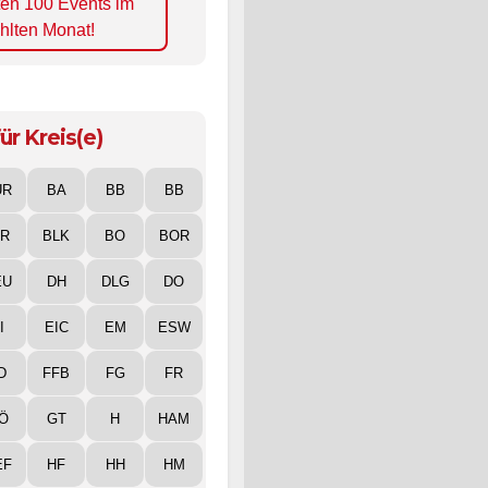
ten 100 Events im
hlten Monat!
ür Kreis(e)
UR
BA
BB
BB
IR
BLK
BO
BOR
EU
DH
DLG
DO
I
EIC
EM
ESW
D
FFB
FG
FR
Ö
GT
H
HAM
EF
HF
HH
HM