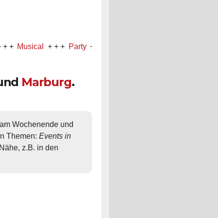
sical
+ + +
Party
+ + +
Konzert
und
Marburg
.
, am Wochenende und 
en Themen: 
Events in 
ähe, z.B. in den 