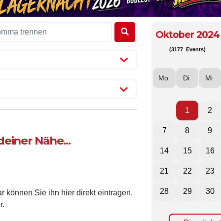
Oktober 2024
(3177 Events)
Mo
Di
Mi
1
2
7
8
9
einer Nähe...
14
15
16
21
22
23
28
29
30
 können Sie ihn hier direkt eintragen.
r.