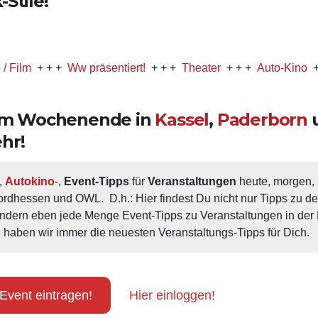
Stile!
+ + +
Ww präsentiert!
+ + +
Theater
+ + +
Auto-Kino
+ + +
Mu
 am Wochenende in
Kassel
,
Paderborn
hr!
, 
Autokino
-, 
Event-Tipps
 für 
Veranstaltungen
 heute, morgen
ordhessen und OWL.  D.h.: Hier findest Du nicht nur Tipps zu d
ondern eben jede Menge Event-Tipps zu Veranstaltungen in der N
 haben wir immer die neuesten Veranstaltungs-Tipps für Dich.
Event eintragen!
Hier einloggen!