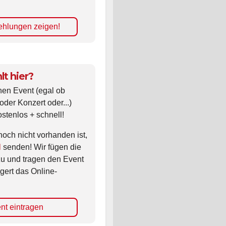
hlungen zeigen!
lt hier?
nen Event (egal ob
oder Konzert oder...)
ostenlos + schnell!
noch nicht vorhanden ist,
l
senden! Wir fügen die
zu und tragen den Event
gert das Online-
nt eintragen