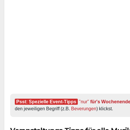
Psst: Spezielle Event-Tipps
"nur"
 für's Wochenend
den jeweiligen Begriff (z.B. 
Beverungen
) klickst.