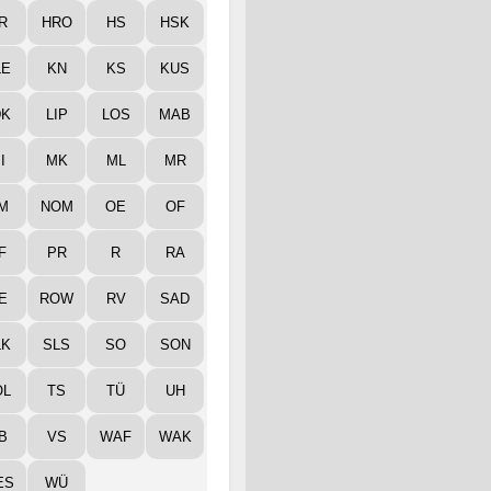
R
HRO
HS
HSK
LE
KN
KS
KUS
DK
LIP
LOS
MAB
I
MK
ML
MR
M
NOM
OE
OF
F
PR
R
RA
E
ROW
RV
SAD
LK
SLS
SO
SON
ÖL
TS
TÜ
UH
B
VS
WAF
WAK
ES
WÜ