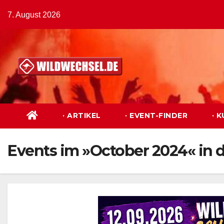
Zum
7. August 2026
Inhalt
springen
· ARTIKEL
· EVENT-FINDER
· 
Events im »October 2024« in 