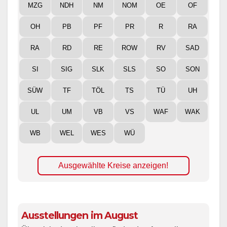
MZG
NDH
NM
NOM
OE
OF
OH
PB
PF
PR
R
RA
RA
RD
RE
ROW
RV
SAD
SI
SIG
SLK
SLS
SO
SON
SÜW
TF
TÖL
TS
TÜ
UH
UL
UM
VB
VS
WAF
WAK
WB
WEL
WES
WÜ
Ausgewählte Kreise anzeigen!
Ausstellungen im August