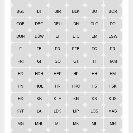
BGL
BI
BIR
BLK
BO
BOR
COE
DEG
DEU
DH
DLG
DO
DON
DÜW
EI
EIC
EM
ESW
F
FB
FD
FFB
FG
FR
FRI
GI
GÖ
GT
H
HAM
HD
HDH
HEF
HF
HH
HM
HN
HOL
HR
HRO
HS
HSK
HX
KB
KLE
KN
KS
KUS
KYF
LA
LDK
LIP
LOS
MAB
MG
MHL
MI
MK
ML
MR