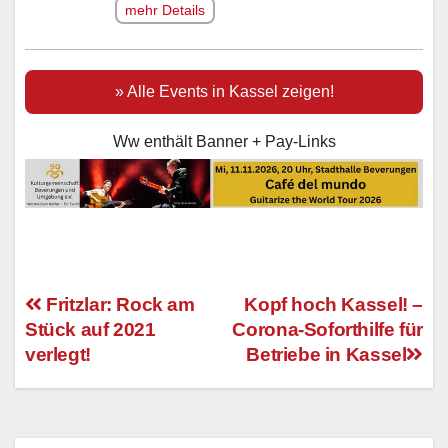
mehr Details
» Alle Events in Kassel zeigen!
Ww enthält Banner + Pay-Links
Fritzlar: Rock am
Kopf hoch Kassel! –
Stück auf 2021
Corona-Soforthilfe für
Beitragsnavigation
verlegt!
Betriebe in Kassel