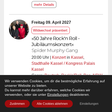
mehr Details
Freitag 09. April 2027
Wildwechsel präsentiert:
»50 Jahre Rock'n Roll -
Jubiläumskonzert«
Spider Murphy Gang
20:00 Uhr |
Konzert
in
Kassel
,
Stadthalle Kassel / Kongress Palais
Kassel
Genre:
Deutsch
,
Rock'n'Roll
,
Pop
,
NDW
Wir verwenden Cookies, um dir die bestmögliche Erfahrung auf
Hier gibts die
Tickets!
unserer Website zu bieten.
mehr Details
Du kannst mehr darüber erfahren, welche Cookies wir
verwenden, oder sie unter
Einstellungen
deaktivieren.
Zustimmen
Alle Cookies ablehnen
Einstellungen
Mehr