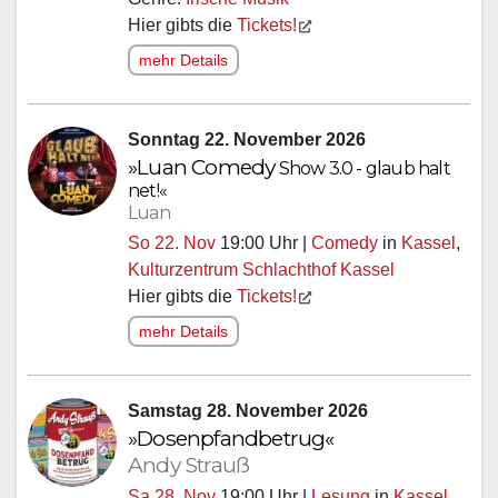
Hier gibts die
Tickets!
mehr Details
Sonntag 22. November 2026
»Luan
Comedy
Show 3.0 - glaub halt
net!«
Luan
So 22. Nov
19:00 Uhr |
Comedy
in
Kassel
,
Kulturzentrum Schlachthof Kassel
Hier gibts die
Tickets!
mehr Details
Samstag 28. November 2026
»Dosenpfandbetrug«
Andy Strauß
Sa 28. Nov
19:00 Uhr |
Lesung
in
Kassel
,