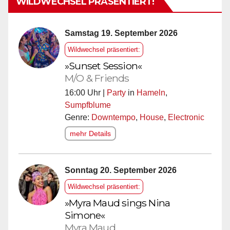
WILDWECHSEL PRÄSENTIERT!
Samstag 19. September 2026
Wildwechsel präsentiert:
»Sunset Session«
M/O & Friends
16:00 Uhr |
Party
in
Hameln
,
Sumpfblume
Genre:
Downtempo
,
House
,
Electronic
mehr Details
Sonntag 20. September 2026
Wildwechsel präsentiert:
»Myra Maud sings Nina
Simone«
Myra Maud