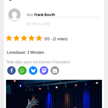
Von
Frank Booth
APR. 21, 2020
5/5 - (2 votes)
Lesedauer:
3
Minuten
Teile dies auch mit Deinen Freunden!