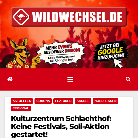
Zum
Inhalt
springen
AKTUELLES
CORONA
FEATURED
KASSEL
NORDHESSEN
REGIONAL
Kulturzentrum Schlachthof:
Keine Festivals, Soli-Aktion
gestartet!