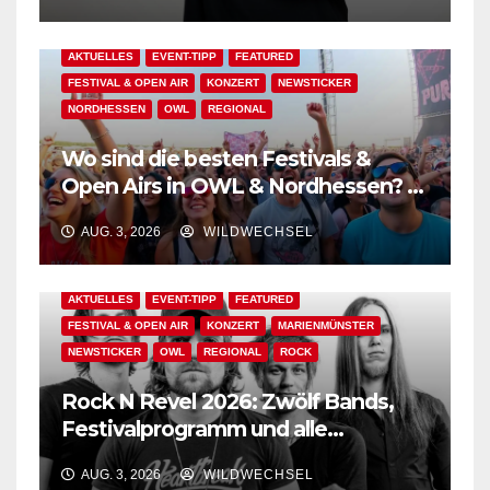
AKTUELLES
EVENT-TIPP
FEATURED
FESTIVAL & OPEN AIR
KONZERT
NEWSTICKER
NORDHESSEN
OWL
REGIONAL
Wo sind die besten Festivals &
Open Airs in OWL & Nordhessen? –
Der Ww-Festival-Planer!
AUG. 3, 2026
WILDWECHSEL
AKTUELLES
EVENT-TIPP
FEATURED
FESTIVAL & OPEN AIR
KONZERT
MARIENMÜNSTER
NEWSTICKER
OWL
REGIONAL
ROCK
Rock N Revel 2026: Zwölf Bands,
Festivalprogramm und alle
wichtigen Informationen!
AUG. 3, 2026
WILDWECHSEL