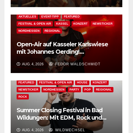
AKTUELLES
EVENT-TIPP
FEATURED
FESTIVAL & OPEN AIR
KASSEL
KONZERT
NEWSTICKER
NORDHESSEN
REGIONAL
Open-Air auf Kasseler Karlswiese
mit Johannes Oerding!
Zusatzkontingent an Tickets
AUG. 4, 2026
FEDOR WALDSCHMIDT
erhältlich!
AKTUELLES
BAD WILDUNGEN
EDM
EVENT-TIPP
FEATURED
FESTIVAL & OPEN AIR
HOUSE
KONZERT
NEWSTICKER
NORDHESSEN
PARTY
POP
REGIONAL
ROCK
Summer Closing Festival in Bad
Wildungen: Mit EDM, Rock und
Festivalflair klingt der Sommer aus!
AUG. 4, 2026
WILDWECHSEL