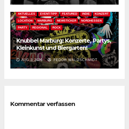
AKTUELLES
EVENT-TIPP
FEATURED
INDIE
KONZERT
LOCATION
MARBURG
NEWSTICKER
NORDHESSEN
PARTY
REGIONAL
ROCK
Knubbel Marburg: Konzerte, Partys,
Kleinkunst und Biergarten!
AUG. 3, 2026
FEDOR WALDSCHMIDT
Kommentar verfassen