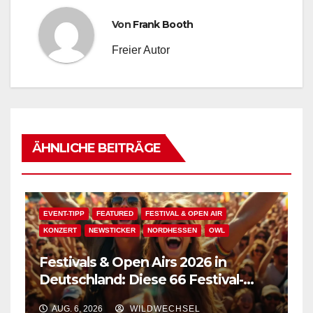
Von
Frank Booth
Freier Autor
ÄHNLICHE BEITRÄGE
EVENT-TIPP
FEATURED
FESTIVAL & OPEN AIR
KONZERT
NEWSTICKER
NORDHESSEN
OWL
Festivals & Open Airs 2026 in
Deutschland: Diese 66 Festival-
Events warten auf Dich!
AUG. 6, 2026
WILDWECHSEL