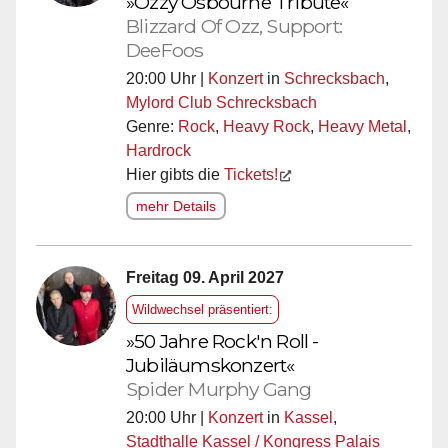
»Ozzy Osbourne Tribute«
Blizzard Of Ozz, Support:
DeeFoos
20:00 Uhr |
Konzert
in
Schrecksbach
,
Mylord Club Schrecksbach
Genre:
Rock
,
Heavy Rock
,
Heavy Metal
,
Hardrock
Hier gibts die
Tickets!
mehr Details
Freitag 09. April 2027
Wildwechsel präsentiert:
»50 Jahre Rock'n Roll -
Jubiläumskonzert«
Spider Murphy Gang
20:00 Uhr |
Konzert
in
Kassel
,
Stadthalle Kassel / Kongress Palais