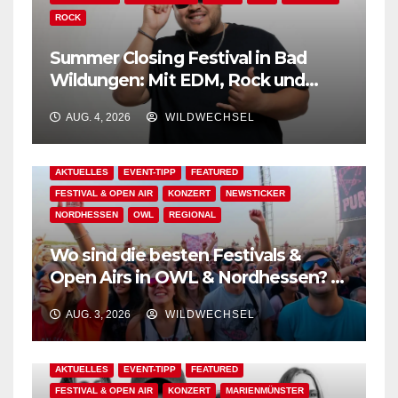
ROCK
Summer Closing Festival in Bad
Wildungen: Mit EDM, Rock und
Festivalflair klingt der Sommer aus!
AUG. 4, 2026
WILDWECHSEL
AKTUELLES
EVENT-TIPP
FEATURED
FESTIVAL & OPEN AIR
KONZERT
NEWSTICKER
NORDHESSEN
OWL
REGIONAL
Wo sind die besten Festivals &
Open Airs in OWL & Nordhessen? –
Der Ww-Festival-Planer!
AUG. 3, 2026
WILDWECHSEL
AKTUELLES
EVENT-TIPP
FEATURED
FESTIVAL & OPEN AIR
KONZERT
MARIENMÜNSTER