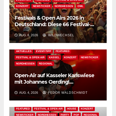
KONZERT
NEWSTICKER
NORDHESSEN
OWL
Festivals & Open Airs 2026 in
Deutschland: Diese 66 Festival-
Events warten auf Dich!
AUG. 6, 2026
WILDWECHSEL
AKTUELLES
EVENT-TIPP
FEATURED
FESTIVAL & OPEN AIR
KASSEL
KONZERT
NEWSTICKER
NORDHESSEN
REGIONAL
Open-Air auf Kasseler Karlswiese
mit Johannes Oerding!
Zusatzkontingent an Tickets
AUG. 4, 2026
FEDOR WALDSCHMIDT
erhältlich!
AKTUELLES
BAD WILDUNGEN
EDM
EVENT-TIPP
FEATURED
FESTIVAL & OPEN AIR
HOUSE
KONZERT
NEWSTICKER
NORDHESSEN
PARTY
POP
REGIONAL