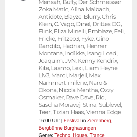
Mensah, Buffy, Der Schmeisser,
Zoka Matic, Alina Maibach,
Antidote, Blayze, Blurry, Chris
Klein, C. Vago, Dinel, Drittes OG,
Flink, Eliza Minelli, Emblaze, Feli,
Fricke, Fritzeo3, Fyke, Gino
Bandito, Hadrian, Henner
Montana, Indikka, Isang Load,
Joaquim, JVN, Kenny Kendrix,
Kite, Lasmo, Lexi, Liam Heyne,
Liv3, Marci, Marjell, Max
Nammert, milène, Naro &
Okona, Nicola Mentha, Ozzy
Osmaker, Rave Dave, Rio,
Sascha Moravej, Stina, Sublevel,
Teer, Tizian Haas, Vienna Edge
16:00 Uhr |
Festival
in
Zierenberg
,
Bergbühne Burghasungen
Genre:
Techno
,
House
,
Trance