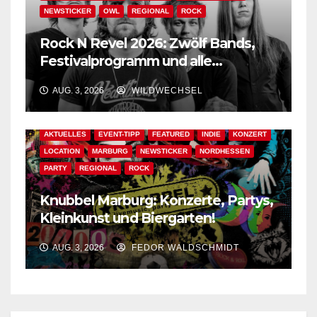
NEWSTICKER
OWL
REGIONAL
ROCK
Rock N Revel 2026: Zwölf Bands,
Festivalprogramm und alle
wichtigen Informationen!
AUG. 3, 2026
WILDWECHSEL
AKTUELLES
EVENT-TIPP
FEATURED
INDIE
KONZERT
LOCATION
MARBURG
NEWSTICKER
NORDHESSEN
PARTY
REGIONAL
ROCK
Knubbel Marburg: Konzerte, Partys,
Kleinkunst und Biergarten!
AUG. 3, 2026
FEDOR WALDSCHMIDT