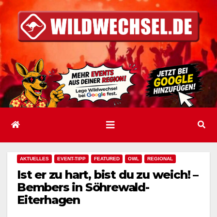
Zum
Inhalt
springen
AKTUELLES
EVENT-TIPP
FEATURED
OWL
REGIONAL
Ist er zu hart, bist du zu weich! –
Bembers in Söhrewald-
Eiterhagen