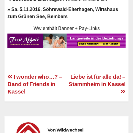
» Sa. 5.11.2016, Söhrewald-Eiterhagen, Wirtshaus
zum Grünen See, Bembers
Ww enthält Banner + Pay-Links
I wonder who…? –
Liebe ist für alle da! –
Band of Friends in
Stammheim in Kassel
Beitragsnavigation
Kassel
Von
Wildwechsel