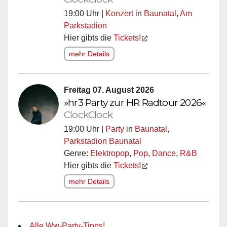
19:00 Uhr |
Konzert
in
Baunatal
,
Am
Parkstadion
Hier gibts die
Tickets!
mehr Details
Freitag 07. August 2026
»hr3 Party zur HR Radtour 2026«
ClockClock
19:00 Uhr |
Party
in
Baunatal
,
Parkstadion Baunatal
Genre:
Elektropop
,
Pop
,
Dance
,
R&B
Hier gibts die
Tickets!
mehr Details
Alle Ww-Party-Tipps!