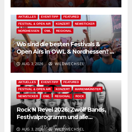
AKTUELLES
EVENT-TIPP
FEATURED
FESTIVAL & OPEN AIR
KONZERT
NEWSTICKER
NORDHESSEN
OWL
REGIONAL
Wo sind die besten Festivals &
Open Airs in OWL & Nordhessen? –
Der Ww-Festival-Planer!
AUG. 3, 2026
WILDWECHSEL
AKTUELLES
EVENT-TIPP
FEATURED
FESTIVAL & OPEN AIR
KONZERT
MARIENMÜNSTER
NEWSTICKER
OWL
REGIONAL
ROCK
Rock N Revel 2026: Zwölf Bands,
Festivalprogramm und alle
wichtigen Informationen!
AUG. 3, 2026
WILDWECHSEL