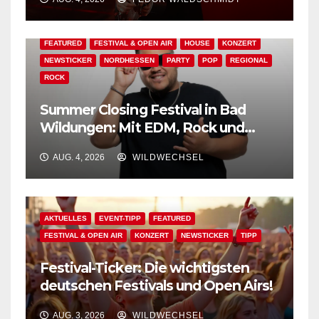
erhältlich!
AKTUELLES
BAD WILDUNGEN
EDM
EVENT-TIPP
FEATURED
FESTIVAL & OPEN AIR
HOUSE
KONZERT
NEWSTICKER
NORDHESSEN
PARTY
POP
REGIONAL
ROCK
Summer Closing Festival in Bad
Wildungen: Mit EDM, Rock und
Festivalflair klingt der Sommer aus!
AUG. 4, 2026
WILDWECHSEL
AKTUELLES
EVENT-TIPP
FEATURED
FESTIVAL & OPEN AIR
KONZERT
NEWSTICKER
TIPP
Festival-Ticker: Die wichtigsten
deutschen Festivals und Open Airs!
AUG. 3, 2026
WILDWECHSEL