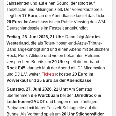
Jahrzehnten und auf einen Sound, der sofort auf
Tanzfläche und Mitsingen zielt. Der Vorverkaufspreis
liegt bei
17 Euro
, an der Abendkasse kostet das Ticket
20 Euro
. Im Anschluss ist ein Public Viewing des WM-
Deutschlandsspiels im Festzelt angekündigt.
Freitag, 26. Juni 2026, 21 Uhr:
Dann folgt
Alex im
Westerland
, die als Toten-Hosen-und-Ärzte-Tribute-
Band angekündigt sind und einen Abend mit deutschem
Rock, Punk-Attitüde und vielen bekannten Refrains
versprechen. Bereits um
20 Uhr
spielt die Vorband
Rock E45
, danach läuft der Abend mit DJ Micomotion
und DJ L.V. weiter.
Tickets
kosten
20 Euro im
Vorverkauf
und
25 Euro an der Abendkasse
.
Samstag, 27. Juni 2026, 21 Uhr:
Am Samstag
übernehmen
die Würzbuam
bei der „
Dirndlrock- &
LederhosenGAUDI
“ und bringen einen zünftigen
Partyabend mit klarer Festzelt-Schlagseite auf die
Bühne. Als Vorband spielt um
20 Uhr
Stächerwälder