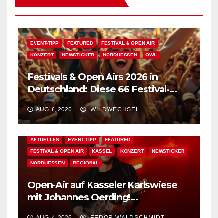
EVENT-TIPP
FEATURED
FESTIVAL & OPEN AIR
KONZERT
NEWSTICKER
NORDHESSEN
OWL
Festivals & Open Airs 2026 in
Deutschland: Diese 66 Festival-
Events warten auf Dich!
AUG. 6, 2026
WILDWECHSEL
AKTUELLES
EVENT-TIPP
FEATURED
FESTIVAL & OPEN AIR
KASSEL
KONZERT
NEWSTICKER
NORDHESSEN
REGIONAL
Open-Air auf Kasseler Karlswiese
mit Johannes Oerding!
Zusatzkontingent an Tickets
AUG. 4, 2026
FEDOR WALDSCHMIDT