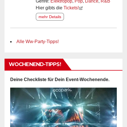
Genre:
Elektropop
,
Pop
,
Dance
,
R&B
Hier gibts die
Tickets!
mehr Details
Alle Ww-Party-Tipps!
WOCHENEND-TIPPS!
Deine Checkliste für Dein Event-Wochenende.