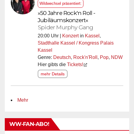
Wildwechsel präsentiert:
»50 Jahre Rock'n Roll -
Jubiläumskonzert«
Spider Murphy Gang
20:00 Uhr |
Konzert
in
Kassel
,
Stadthalle Kassel / Kongress Palais
Kassel
Genre:
Deutsch
,
Rock'n'Roll
,
Pop
,
NDW
Hier gibts die
Tickets!
mehr Details
Mehr
WW-FAN-ABO!