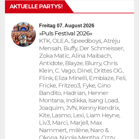
AKTUELLE PARTYS!
Freitag 07. August 2026
»Puls Festival 2026«
KTK, OLEA, Speedboys, Atréju
Mensah, Buffy, Der Schmeisser,
Zoka Matic, Alina Maibach,
Antidote, Blayze, Blurry, Chris
Klein, C. Vago, Dinel, Drittes OG,
Flink, Eliza Minelli, Emblaze, Feli,
Fricke, Fritzeo3, Fyke, Gino
Bandito, Hadrian, Henner
Montana, Indikka, Isang Load,
Joaquim, JVN, Kenny Kendrix,
Kite, Lasmo, Lexi, Liam Heyne,
Liv3, Marci, Marjell, Max
Nammert, milène, Naro &
Okona, Nicola Mentha, Ozzy