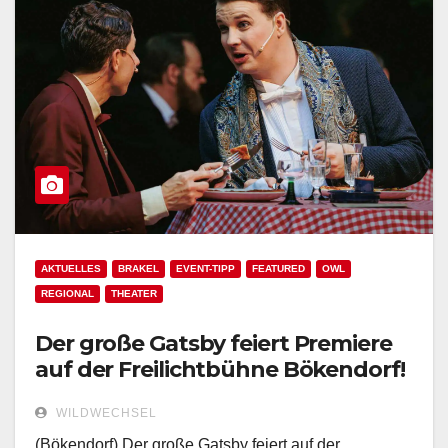
AKTUELLES
BRAKEL
EVENT-TIPP
FEATURED
OWL
REGIONAL
THEATER
Der große Gatsby feiert Premiere
auf der Freilichtbühne Bökendorf!
WILDWECHSEL
(Bökendorf) Der große Gatsby feiert auf der