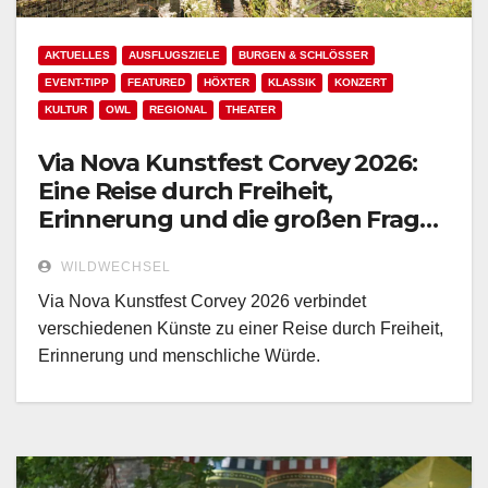
AKTUELLES
AUSFLUGSZIELE
BURGEN & SCHLÖSSER
EVENT-TIPP
FEATURED
HÖXTER
KLASSIK
KONZERT
KULTUR
OWL
REGIONAL
THEATER
Via Nova Kunstfest Corvey 2026:
Eine Reise durch Freiheit,
Erinnerung und die großen Fragen
des Menschseins
WILDWECHSEL
Via Nova Kunstfest Corvey 2026 verbindet
verschiedenen Künste zu einer Reise durch Freiheit,
Erinnerung und menschliche Würde.