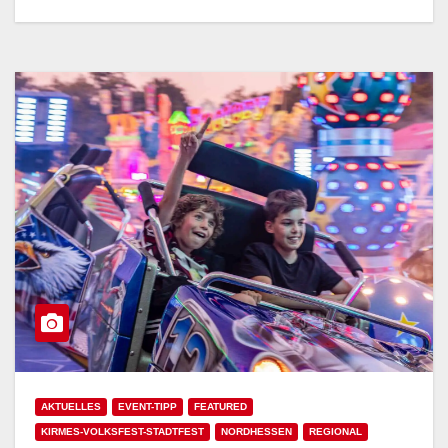
AKTUELLES
EVENT-TIPP
FEATURED
KIRMES-VOLKSFEST-STADTFEST
NORDHESSEN
REGIONAL