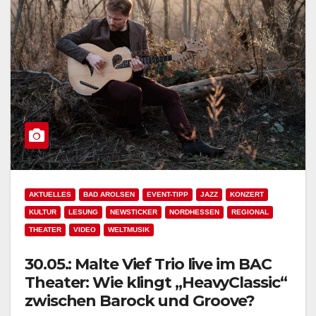
AKTUELLES
BAD AROLSEN
EVENT-TIPP
JAZZ
KONZERT
KULTUR
LESUNG
NEWSTICKER
NORDHESSEN
REGIONAL
THEATER
VIDEO
WELTMUSIK
30.05.: Malte Vief Trio live im BAC
Theater: Wie klingt „HeavyClassic“
zwischen Barock und Groove?