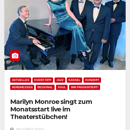
AKTUELLES
EVENT-TIPP
JAZZ
KASSEL
KONZERT
NORDHESSEN
REGIONAL
SOUL
WW PRÄSENTIERT!
Marilyn Monroe singt zum
Monatsstart live im
Theaterstübchen!
WILDWECHSEL