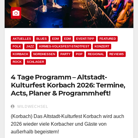
AKTUELLES
BLUES
EDM
EDM
EVENT-TIPP
FEATURED
FOLK
JAZZ
KIRMES-VOLKSFEST-STADTFEST
KONZERT
KORBACH
NORDHESSEN
PARTY
POP
REGIONAL
REVIEWS
ROCK
SCHLAGER
4 Tage Programm – Altstadt-
Kulturfest Korbach 2026: Termine,
Acts, Planer & Programmheft!
WILDWECHSEL
(Korbach) Das Altstadt-Kulturfest Korbach wird auch
2026 wieder viele Korbacher und Gäste von
außerhalb begeistern!