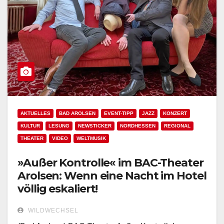
AKTUELLES
BAD AROLSEN
EVENT-TIPP
JAZZ
KONZERT
KULTUR
LESUNG
NEWSTICKER
NORDHESSEN
REGIONAL
THEATER
VIDEO
WELTMUSIK
»Außer Kontrolle« im BAC-Theater
Arolsen: Wenn eine Nacht im Hotel
völlig eskaliert!
WILDWECHSEL