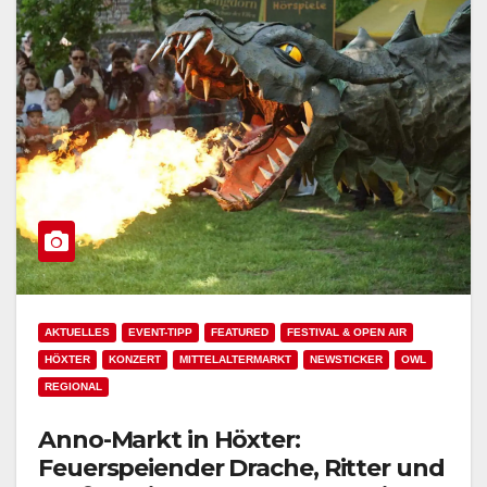
AKTUELLES
EVENT-TIPP
FEATURED
FESTIVAL & OPEN AIR
HÖXTER
KONZERT
MITTELALTERMARKT
NEWSTICKER
OWL
REGIONAL
Anno-Markt in Höxter:
Feuerspeiender Drache, Ritter und