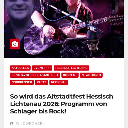
AKTUELLES
EVENT-TIPP
HESSISCH LICHTENAU
KIRMES-VOLKSFEST-STADTFEST
KONZERT
NEWSTICKER
NORDHESSEN
PARTY
REGIONAL
So wird das Altstadtfest Hessisch
Lichtenau 2026: Programm von
Schlager bis Rock!
WILDWECHSEL