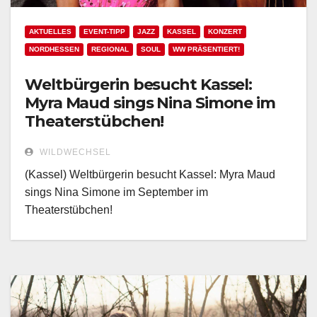
AKTUELLES
EVENT-TIPP
JAZZ
KASSEL
KONZERT
NORDHESSEN
REGIONAL
SOUL
WW PRÄSENTIERT!
Weltbürgerin besucht Kassel:
Myra Maud sings Nina Simone im
Theaterstübchen!
WILDWECHSEL
(Kassel) Weltbürgerin besucht Kassel: Myra Maud
sings Nina Simone im September im
Theaterstübchen!