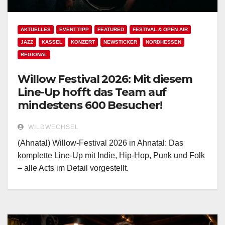
AKTUELLES
EVENT-TIPP
FEATURED
FESTIVAL & OPEN AIR
JAZZ
KASSEL
KONZERT
NEWSTICKER
NORDHESSEN
REGIONAL
Willow Festival 2026: Mit diesem
Line-Up hofft das Team auf
mindestens 600 Besucher!
WILDWECHSEL
(Ahnatal) Willow-Festival 2026 in Ahnatal: Das
komplette Line-Up mit Indie, Hip-Hop, Punk und Folk
– alle Acts im Detail vorgestellt.