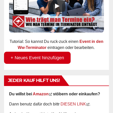
Tutorial: So kannst Du ruck-zuck einen
Event in den
Ww-Terminator
eintragen oder bearbeiten.
+ Neues Event hinzufügen
JEDER KAUF HILFT UNS!
Du willst bei
Amazon
stöbern oder einkaufen?
Dann benutz dafür doch bittr
DIESEN LINK
.