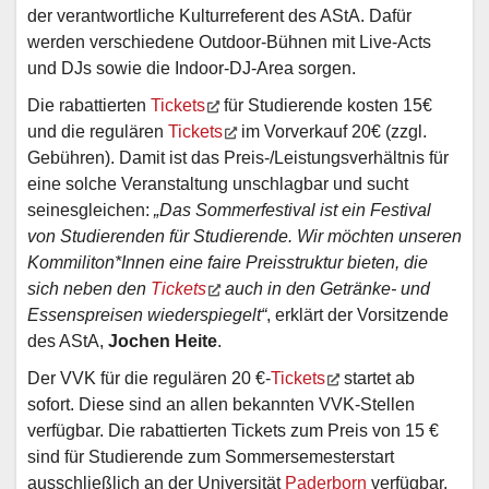
der verantwortliche Kulturreferent des AStA. Dafür
werden verschiedene Outdoor-Bühnen mit Live-Acts
und DJs sowie die Indoor-DJ-Area sorgen.
Die rabattierten
Tickets
für Studierende kosten 15€
und die regulären
Tickets
im Vorverkauf 20€ (zzgl.
Gebühren). Damit ist das Preis-/Leistungsverhältnis für
eine solche Veranstaltung unschlagbar und sucht
seinesgleichen:
„Das Sommerfestival ist ein Festival
von Studierenden für Studierende. Wir möchten unseren
Kommiliton*Innen eine faire Preisstruktur bieten, die
sich neben den
Tickets
auch in den Getränke- und
Essenspreisen wiederspiegelt“
, erklärt der Vorsitzende
des AStA,
Jochen Heite
.
Der VVK für die regulären 20 €-
Tickets
startet ab
sofort. Diese sind an allen bekannten VVK-Stellen
verfügbar. Die rabattierten Tickets zum Preis von 15 €
sind für Studierende zum Sommersemesterstart
ausschließlich an der Universität
Paderborn
verfügbar.