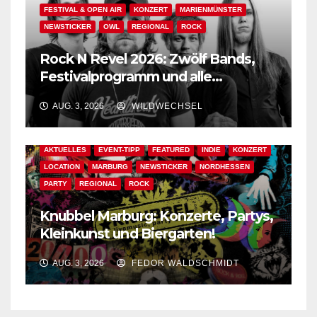
FESTIVAL & OPEN AIR
KONZERT
MARIENMÜNSTER
NEWSTICKER
OWL
REGIONAL
ROCK
Rock N Revel 2026: Zwölf Bands,
Festivalprogramm und alle
wichtigen Informationen!
AUG. 3, 2026
WILDWECHSEL
AKTUELLES
EVENT-TIPP
FEATURED
INDIE
KONZERT
LOCATION
MARBURG
NEWSTICKER
NORDHESSEN
PARTY
REGIONAL
ROCK
Knubbel Marburg: Konzerte, Partys,
Kleinkunst und Biergarten!
AUG. 3, 2026
FEDOR WALDSCHMIDT