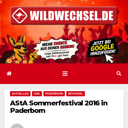
Zum
Inhalt
springen
AKTUELLES
OWL
PADERBORN
REGIONAL
AStA Sommerfestival 2016 in
Paderborn