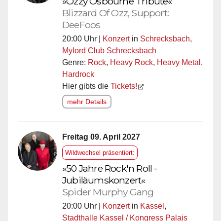
»Ozzy Osbourne Tribute«
Blizzard Of Ozz, Support:
DeeFoos
20:00 Uhr |
Konzert
in
Schrecksbach
,
Mylord Club Schrecksbach
Genre:
Rock
,
Heavy Rock
,
Heavy Metal
,
Hardrock
Hier gibts die
Tickets!
mehr Details
Freitag 09. April 2027
Wildwechsel präsentiert:
»50 Jahre Rock'n Roll -
Jubiläumskonzert«
Spider Murphy Gang
20:00 Uhr |
Konzert
in
Kassel
,
Stadthalle Kassel / Kongress Palais