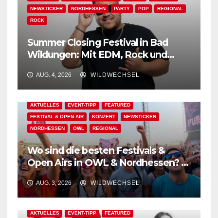
NEWSTICKER
NORDHESSEN
PARTY
POP
REGIONAL
ROCK
Summer Closing Festival in Bad
Wildungen: Mit EDM, Rock und
Festivalflair klingt der Sommer aus!
AUG. 4, 2026
WILDWECHSEL
AKTUELLES
EVENT-TIPP
FEATURED
FESTIVAL & OPEN AIR
KONZERT
NEWSTICKER
NORDHESSEN
OWL
REGIONAL
Wo sind die besten Festivals &
Open Airs in OWL & Nordhessen? –
Der Ww-Festival-Planer!
AUG. 3, 2026
WILDWECHSEL
AKTUELLES
EVENT-TIPP
FEATURED