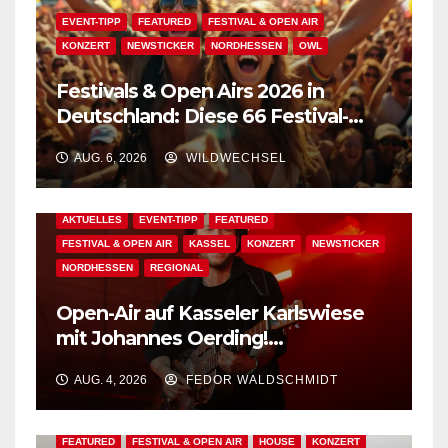
EVENT-TIPP
FEATURED
FESTIVAL & OPEN AIR
KONZERT
NEWSTICKER
NORDHESSEN
OWL
Festivals & Open Airs 2026 in
Deutschland: Diese 66 Festival-
Events warten auf Dich!
AUG. 6, 2026
WILDWECHSEL
AKTUELLES
EVENT-TIPP
FEATURED
FESTIVAL & OPEN AIR
KASSEL
KONZERT
NEWSTICKER
NORDHESSEN
REGIONAL
Open-Air auf Kasseler Karlswiese
mit Johannes Oerding!
Zusatzkontingent an Tickets
AUG. 4, 2026
FEDOR WALDSCHMIDT
erhältlich!
AKTUELLES
BAD WILDUNGEN
EDM
EVENT-TIPP
FEATURED
FESTIVAL & OPEN AIR
HOUSE
KONZERT