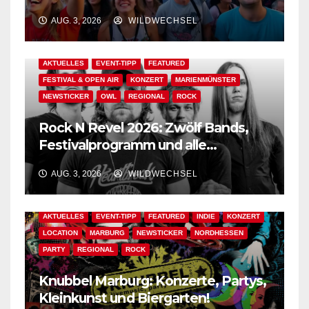
Der Ww-Festival-Planer!
AUG. 3, 2026
WILDWECHSEL
AKTUELLES
EVENT-TIPP
FEATURED
FESTIVAL & OPEN AIR
KONZERT
MARIENMÜNSTER
NEWSTICKER
OWL
REGIONAL
ROCK
Rock N Revel 2026: Zwölf Bands,
Festivalprogramm und alle
wichtigen Informationen!
AUG. 3, 2026
WILDWECHSEL
AKTUELLES
EVENT-TIPP
FEATURED
INDIE
KONZERT
LOCATION
MARBURG
NEWSTICKER
NORDHESSEN
PARTY
REGIONAL
ROCK
Knubbel Marburg: Konzerte, Partys,
Kleinkunst und Biergarten!