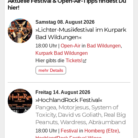
Aktuelle Festival & Open-Air-Tipps findest Du
hier!
Samstag 08. August 2026
»Lichter-Musikfestival im Kurpark
Bad Wildungen«
18:00 Uhr |
Open-Air
in
Bad Wildungen
,
Kurpark Bad Wildungen
Hier gibts die
Tickets!
mehr Details
Freitag 14. August 2026
»HochlandRock Festival«
Pangea, Motorjesus, System of
Toxicity, David vs Goliath, Real Big
Peanuts, Wardress, Abräumband
18:00 Uhr |
Festival
in
Homberg (Efze)
,