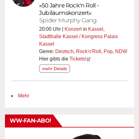
»50 Jahre Rock'n Roll -
Jubiläumskonzert«
Spider Murphy Gang
20:00 Uhr |
Konzert
in
Kassel
,
Stadthalle Kassel / Kongress Palais
Kassel
Genre:
Deutsch
,
Rock'n'Roll
,
Pop
,
NDW
Hier gibts die
Tickets!
mehr Details
Mehr
WW-FAN-ABO!