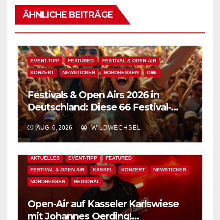
ÄHNLICHE BEITRÄGE
EVENT-TIPP
FEATURED
FESTIVAL & OPEN AIR
KONZERT
NEWSTICKER
NORDHESSEN
OWL
Festivals & Open Airs 2026 in
Deutschland: Diese 66 Festival-
Events warten auf Dich!
AUG. 6, 2026
WILDWECHSEL
AKTUELLES
EVENT-TIPP
FEATURED
FESTIVAL & OPEN AIR
KASSEL
KONZERT
NEWSTICKER
NORDHESSEN
REGIONAL
Open-Air auf Kasseler Karlswiese
mit Johannes Oerding!