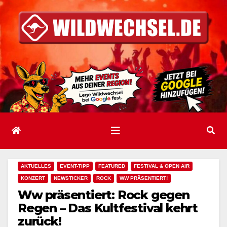
Zum
Inhalt
springen
AKTUELLES
EVENT-TIPP
FEATURED
FESTIVAL & OPEN AIR
KONZERT
NEWSTICKER
ROCK
WW PRÄSENTIERT!
Ww präsentiert: Rock gegen
Regen – Das Kultfestival kehrt
zurück!