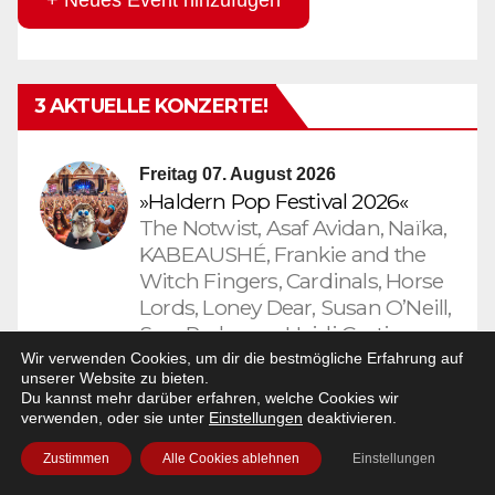
+ Neues Event hinzufügen
3 AKTUELLE KONZERTE!
Freitag 07. August 2026
»Haldern Pop Festival 2026«
The Notwist, Asaf Avidan, Naïka,
KABEAUSHÉ, Frankie and the
Witch Fingers, Cardinals, Horse
Lords, Loney Dear, Susan O’Neill,
Sara Parkman, Heidi Curtis,
Nectar Woode, Silver Gore, Adult
Wir verwenden Cookies, um dir die bestmögliche Erfahrung auf
unserer Website zu bieten.
DVD, Wallners, District Five,
Du kannst mehr darüber erfahren, welche Cookies wir
Erotic Secrets of Pompeii, Little
verwenden, oder sie unter
Einstellungen
deaktivieren.
Grandad, The Love Buzz,
Zustimmen
Alle Cookies ablehnen
Einstellungen
iedereen, André de Ridder &
Friends