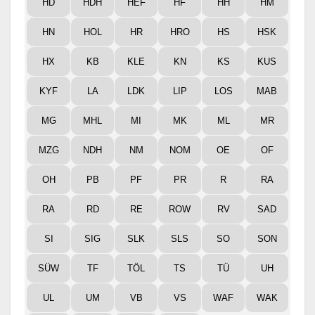
HD
HDH
HEF
HF
HH
HM
HN
HOL
HR
HRO
HS
HSK
HX
KB
KLE
KN
KS
KUS
KYF
LA
LDK
LIP
LOS
MAB
MG
MHL
MI
MK
ML
MR
MZG
NDH
NM
NOM
OE
OF
OH
PB
PF
PR
R
RA
RA
RD
RE
ROW
RV
SAD
SI
SIG
SLK
SLS
SO
SON
SÜW
TF
TÖL
TS
TÜ
UH
UL
UM
VB
VS
WAF
WAK