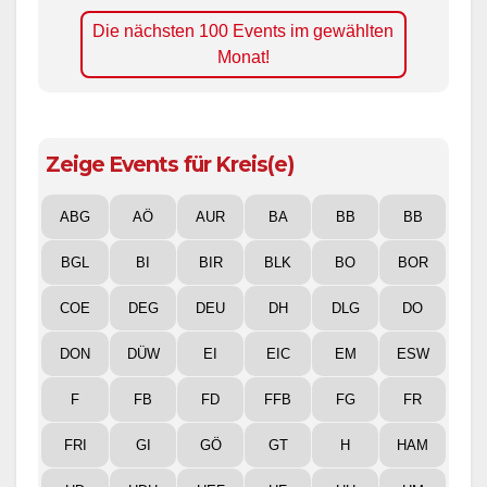
Die nächsten 100 Events im gewählten
Monat!
Zeige Events für Kreis(e)
ABG
AÖ
AUR
BA
BB
BB
BGL
BI
BIR
BLK
BO
BOR
COE
DEG
DEU
DH
DLG
DO
DON
DÜW
EI
EIC
EM
ESW
F
FB
FD
FFB
FG
FR
FRI
GI
GÖ
GT
H
HAM