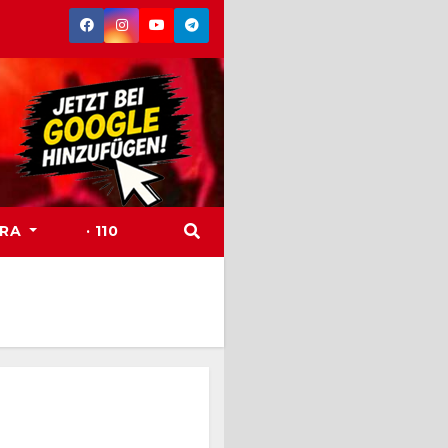
TRA
· 110