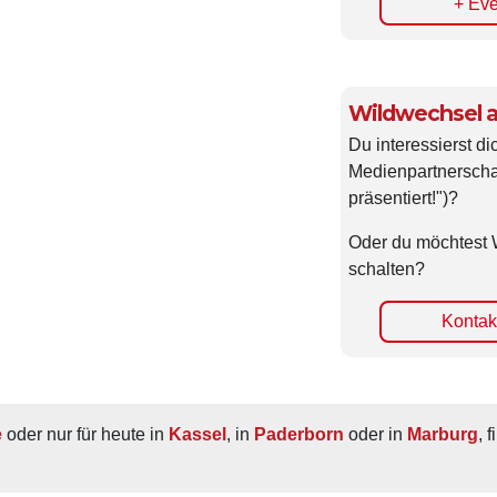
+ Eve
Wildwechsel a
Du interessierst di
Medienpartnerscha
präsentiert!")?
Oder du möchtest 
schalten?
Kontakt
e
 oder nur für heute in 
Kassel
, in 
Paderborn
 oder in 
Marburg
, 