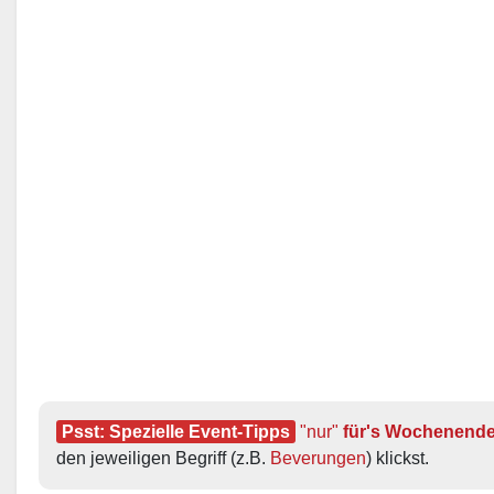
Psst: Spezielle Event-Tipps
"nur"
 für's Wochenend
den jeweiligen Begriff (z.B. 
Beverungen
) klickst.