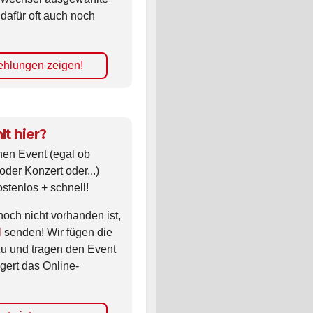
 dafür oft auch noch
hlungen zeigen!
lt hier?
nen Event (egal ob
oder Konzert oder...)
ostenlos + schnell!
noch nicht vorhanden ist,
l
senden! Wir fügen die
zu und tragen den Event
gert das Online-