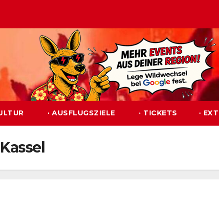
KULTUR
· AUSFLUGSZIELE
· TICKETS
· EX
 Kassel