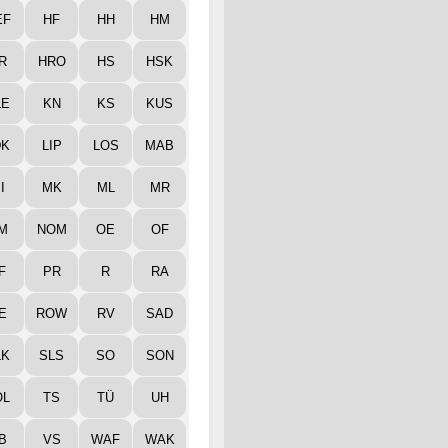
EF
HF
HH
HM
R
HRO
HS
HSK
LE
KN
KS
KUS
DK
LIP
LOS
MAB
I
MK
ML
MR
M
NOM
OE
OF
F
PR
R
RA
E
ROW
RV
SAD
LK
SLS
SO
SON
ÖL
TS
TÜ
UH
B
VS
WAF
WAK