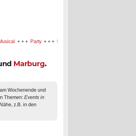
+ + +
Party
+ + +
Konzert
und
Marburg
.
, am Wochenende und 
en Themen: 
Events in 
ähe, z.B. in den 