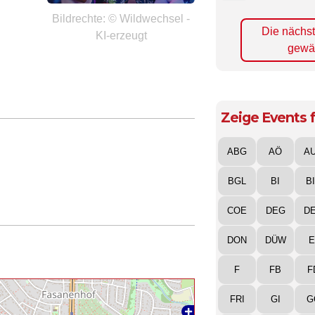
Bildrechte: © Wildwechsel -
Die nächs
KI-erzeugt
gewä
Zeige Events f
ABG
AÖ
A
BGL
BI
B
COE
DEG
D
DON
DÜW
E
F
FB
F
FRI
GI
G