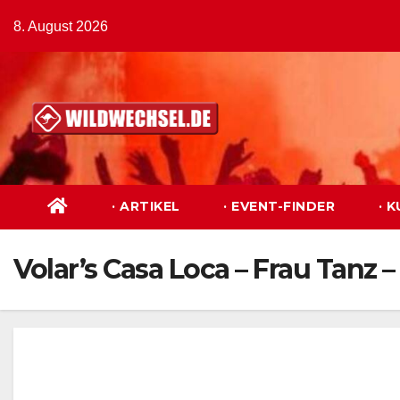
Zum
8. August 2026
Inhalt
springen
· ARTIKEL
· EVENT-FINDER
· 
Volar’s Casa Loca – Frau Tanz –