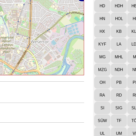
HD
HDH
H
HN
HOL
H
HX
KB
K
KYF
LA
L
MG
MHL
M
MZG
NDH
N
OH
PB
P
RA
RD
R
SI
SIG
S
SÜW
TF
T
UL
UM
V