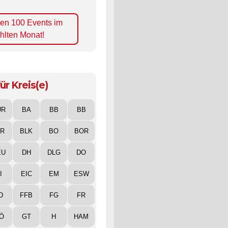
ten 100 Events im
hlten Monat!
ür Kreis(e)
UR
BA
BB
BB
IR
BLK
BO
BOR
EU
DH
DLG
DO
I
EIC
EM
ESW
D
FFB
FG
FR
Ö
GT
H
HAM