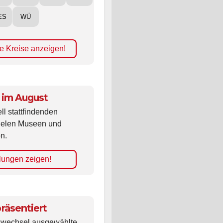
ES
WÜ
e Kreise anzeigen!
 im August
ll stattfindenden
vielen Museen und
n.
lungen zeigen!
räsentiert
ldwechsel ausgewählte