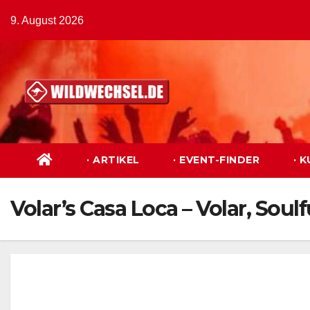
Zum
9. August 2026
Inhalt
springen
· ARTIKEL
· EVENT-FINDER
· 
Volar’s Casa Loca – Volar, Soulf