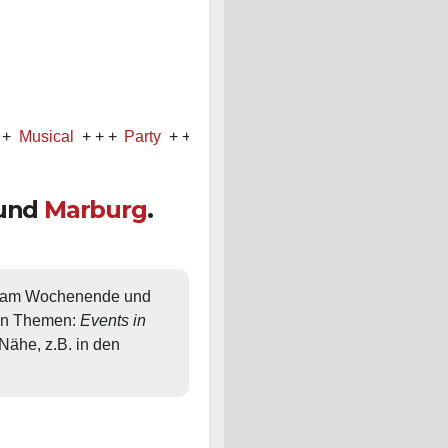
al
+ + +
Party
+ + +
Konzert
und
Marburg
.
, am Wochenende und 
en Themen: 
Events in 
ähe, z.B. in den 