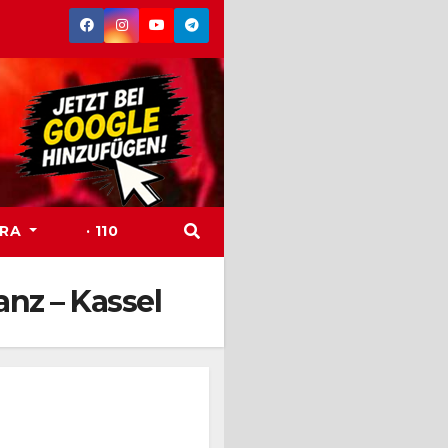
TRA
· 110
Tanz – Kassel