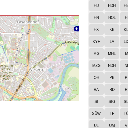
HD
HDH
H
HN
HOL
H
HX
KB
K
KYF
LA
L
MG
MHL
M
MZG
NDH
N
OH
PB
P
RA
RD
R
SI
SIG
S
SÜW
TF
T
UL
UM
V