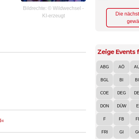
Bildrechte: © Wildwechsel -
Die nächs
KI-erzeugt
gewä
Zeige Events f
ABG
AÖ
A
BGL
BI
B
COE
DEG
D
DON
DÜW
E
F
FB
F
d«
FRI
GI
G