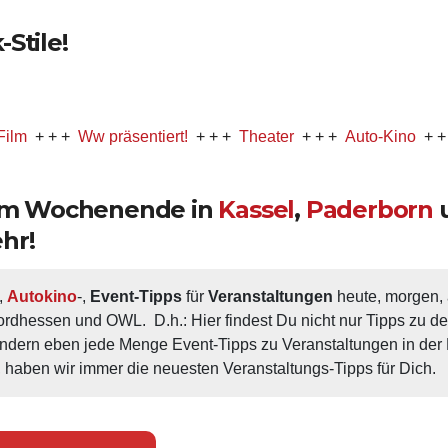
Stile!
 +
Ww präsentiert!
+ + +
Theater
+ + +
Auto-Kino
+ + +
Music
 am Wochenende in
Kassel
,
Paderborn
hr!
, 
Autokino
-, 
Event-Tipps
 für 
Veranstaltungen
 heute, morgen
ordhessen und OWL.  D.h.: Hier findest Du nicht nur Tipps zu d
ondern eben jede Menge Event-Tipps zu Veranstaltungen in der N
 haben wir immer die neuesten Veranstaltungs-Tipps für Dich.