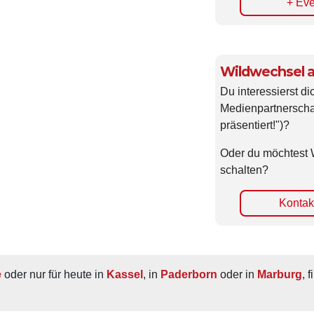
+ Eve
Wildwechsel a
Du interessierst di
Medienpartnerscha
präsentiert!")?
Oder du möchtest 
schalten?
Kontakt
e
 oder nur für heute in 
Kassel
, in 
Paderborn
 oder in 
Marburg
, 