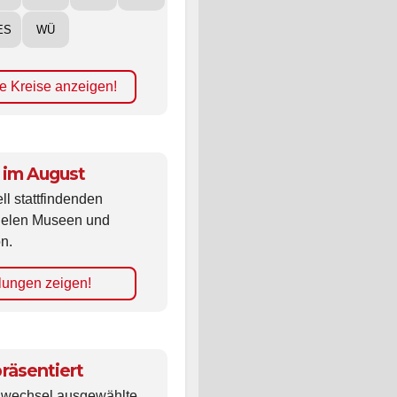
ES
WÜ
e Kreise anzeigen!
 im August
ll stattfindenden
vielen Museen und
n.
lungen zeigen!
räsentiert
ldwechsel ausgewählte