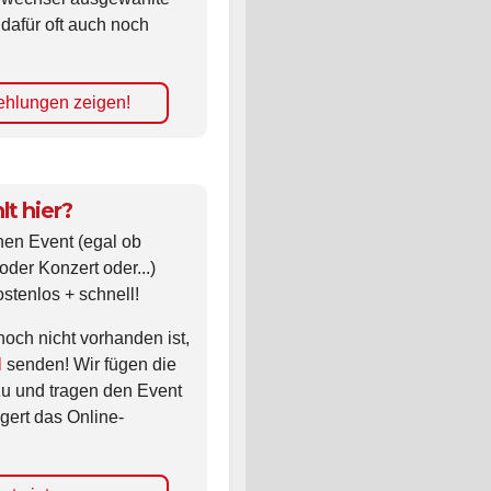
 dafür oft auch noch
hlungen zeigen!
lt hier?
nen Event (egal ob
oder Konzert oder...)
ostenlos + schnell!
noch nicht vorhanden ist,
l
senden! Wir fügen die
zu und tragen den Event
gert das Online-