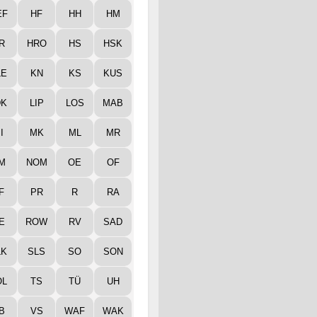
EF
HF
HH
HM
R
HRO
HS
HSK
LE
KN
KS
KUS
DK
LIP
LOS
MAB
I
MK
ML
MR
M
NOM
OE
OF
F
PR
R
RA
E
ROW
RV
SAD
LK
SLS
SO
SON
ÖL
TS
TÜ
UH
B
VS
WAF
WAK