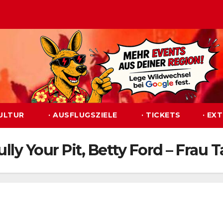
KULTUR
· AUSFLUGSZIELE
· TICKETS
· EX
ully Your Pit, Betty Ford – Frau 