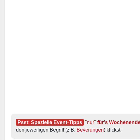
Psst: Spezielle Event-Tipps
"nur"
 für's Wochenend
den jeweiligen Begriff (z.B. 
Beverungen
) klickst.