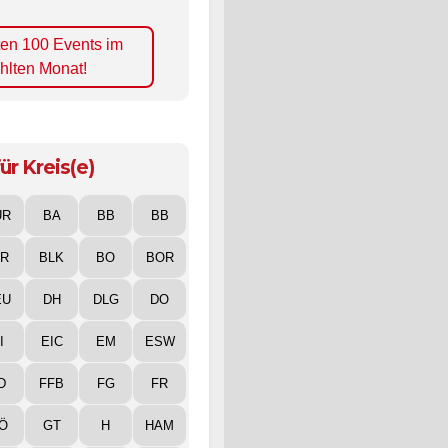
ten 100 Events im
hlten Monat!
ür Kreis(e)
UR
BA
BB
BB
IR
BLK
BO
BOR
EU
DH
DLG
DO
I
EIC
EM
ESW
D
FFB
FG
FR
Ö
GT
H
HAM