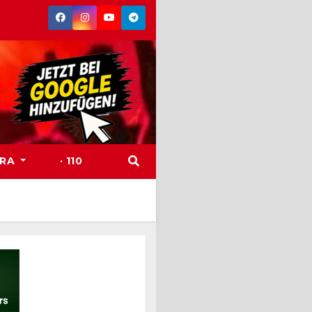
TRA
· 110