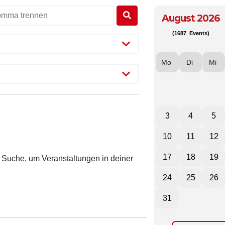
August 2026
(1687 Events)
Mo
Di
Mi
3
4
5
10
11
12
17
18
19
ie Suche, um Veranstaltungen in deiner
24
25
26
31