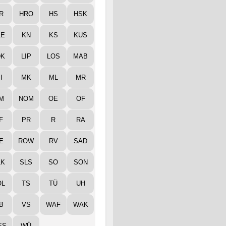
R
HRO
HS
HSK
LE
KN
KS
KUS
DK
LIP
LOS
MAB
I
MK
ML
MR
M
NOM
OE
OF
F
PR
R
RA
E
ROW
RV
SAD
LK
SLS
SO
SON
ÖL
TS
TÜ
UH
B
VS
WAF
WAK