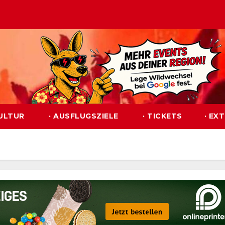
KULTUR
· AUSFLUGSZIELE
· TICKETS
· EX