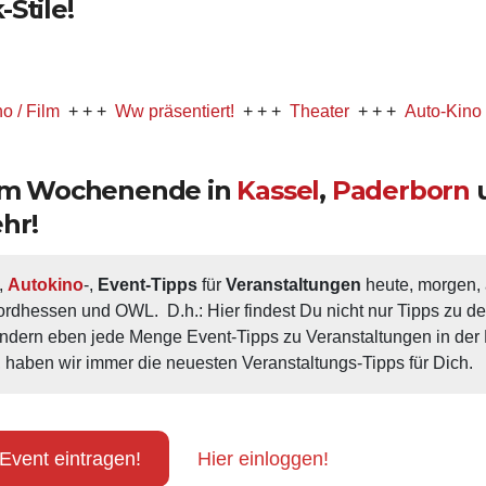
Stile!
+ + +
Ww präsentiert!
+ + +
Theater
+ + +
Auto-Kino
+ + +
M
 am Wochenende in
Kassel
,
Paderborn
hr!
, 
Autokino
-, 
Event-Tipps
 für 
Veranstaltungen
 heute, morgen
ordhessen und OWL.  D.h.: Hier findest Du nicht nur Tipps zu d
ondern eben jede Menge Event-Tipps zu Veranstaltungen in der N
 haben wir immer die neuesten Veranstaltungs-Tipps für Dich.
Event eintragen!
Hier einloggen!