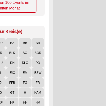
ten 100 Events im
hlten Monat!
ür Kreis(e)
UR
BA
BB
BB
IR
BLK
BO
BOR
EU
DH
DLG
DO
I
EIC
EM
ESW
D
FFB
FG
FR
Ö
GT
H
HAM
EF
HF
HH
HM