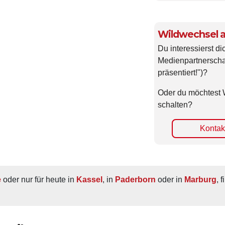
Wildwechsel a
Du interessierst di
Medienpartnerscha
präsentiert!")?
Oder du möchtest 
schalten?
Kontakt
e
 oder nur für heute in 
Kassel
, in 
Paderborn
 oder in 
Marburg
, 