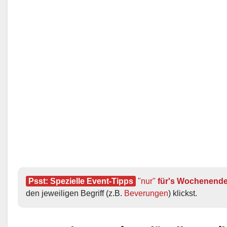
Psst: Spezielle Event-Tipps
"nur"
 für's Wochenend
den jeweiligen Begriff (z.B. 
Beverungen
) klickst.