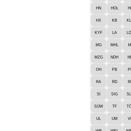
HN
HOL
H
HX
KB
K
KYF
LA
L
MG
MHL
M
MZG
NDH
N
OH
PB
P
RA
RD
R
SI
SIG
S
SÜW
TF
T
UL
UM
V