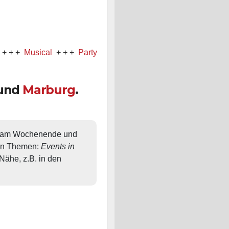
usical
+ + +
Party
+ + +
Konzert
und
Marburg
.
, am Wochenende und 
en Themen: 
Events in 
ähe, z.B. in den 