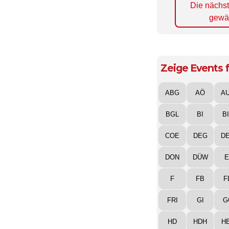
Die nächs
gewä
Zeige Events f
ABG
AÖ
A
BGL
BI
B
COE
DEG
D
DON
DÜW
E
F
FB
F
FRI
GI
G
HD
HDH
H