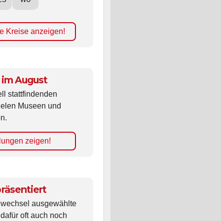
ES
WÜ
e Kreise anzeigen!
 im August
ll stattfindenden
vielen Museen und
n.
lungen zeigen!
räsentiert
ldwechsel ausgewählte
 dafür oft auch noch