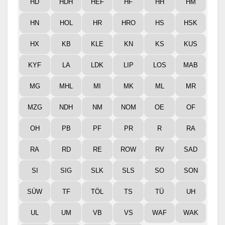
HD
HDH
HEF
HF
HH
HM
HN
HOL
HR
HRO
HS
HSK
HX
KB
KLE
KN
KS
KUS
KYF
LA
LDK
LIP
LOS
MAB
MG
MHL
MI
MK
ML
MR
MZG
NDH
NM
NOM
OE
OF
OH
PB
PF
PR
R
RA
RA
RD
RE
ROW
RV
SAD
SI
SIG
SLK
SLS
SO
SON
SÜW
TF
TÖL
TS
TÜ
UH
UL
UM
VB
VS
WAF
WAK