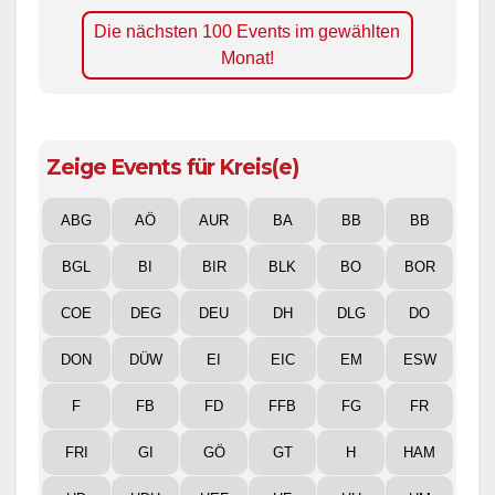
Die nächsten 100 Events im gewählten
Monat!
Zeige Events für Kreis(e)
ABG
AÖ
AUR
BA
BB
BB
BGL
BI
BIR
BLK
BO
BOR
COE
DEG
DEU
DH
DLG
DO
DON
DÜW
EI
EIC
EM
ESW
F
FB
FD
FFB
FG
FR
FRI
GI
GÖ
GT
H
HAM