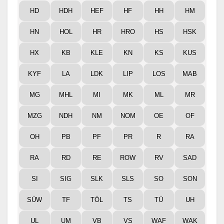
HD
HDH
HEF
HF
HH
HM
HN
HOL
HR
HRO
HS
HSK
HX
KB
KLE
KN
KS
KUS
KYF
LA
LDK
LIP
LOS
MAB
MG
MHL
MI
MK
ML
MR
MZG
NDH
NM
NOM
OE
OF
OH
PB
PF
PR
R
RA
RA
RD
RE
ROW
RV
SAD
SI
SIG
SLK
SLS
SO
SON
SÜW
TF
TÖL
TS
TÜ
UH
UL
UM
VB
VS
WAF
WAK