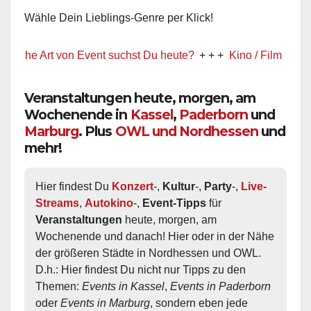
Wähle Dein Lieblings-Genre per Klick!
Art von Event suchst Du heute?
+ + +
Kino / Film
+ + +
Ww prä
Veranstaltungen heute, morgen, am
Wochenende in
Kassel
,
Paderborn
und
Marburg
. Plus
OWL und Nordhessen
und
mehr!
Hier findest Du 
Konzert
-, 
Kultur
-, 
Party
-, 
Live-
Streams
, 
Autokino
-, 
Event-Tipps
 für 
Veranstaltungen
 heute, morgen, am 
Wochenende und danach! Hier oder in der Nähe 
der größeren Städte in Nordhessen und OWL.  
D.h.: Hier findest Du nicht nur Tipps zu den 
Themen: 
Events in Kassel
, 
Events in Paderborn
oder 
Events in Marburg
, sondern eben jede 