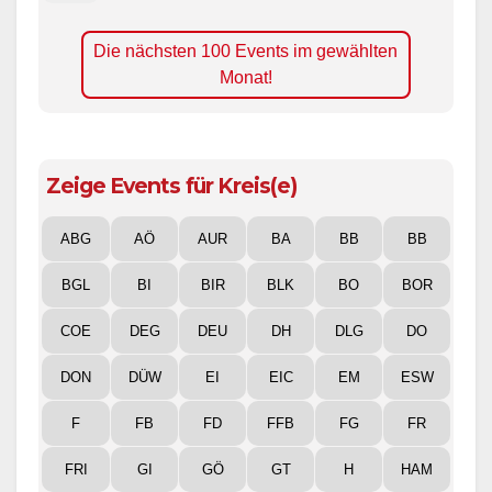
Die nächsten 100 Events im gewählten
Monat!
Zeige Events für Kreis(e)
ABG
AÖ
AUR
BA
BB
BB
BGL
BI
BIR
BLK
BO
BOR
COE
DEG
DEU
DH
DLG
DO
DON
DÜW
EI
EIC
EM
ESW
F
FB
FD
FFB
FG
FR
FRI
GI
GÖ
GT
H
HAM