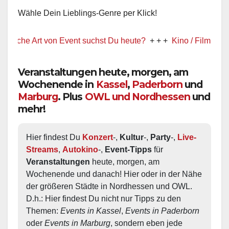
Wähle Dein Lieblings-Genre per Klick!
 Art von Event suchst Du heute?
+ + +
Kino / Film
+ + +
Ww prä
Veranstaltungen heute, morgen, am
Wochenende in
Kassel
,
Paderborn
und
Marburg
. Plus
OWL und Nordhessen
und
mehr!
Hier findest Du 
Konzert
-, 
Kultur
-, 
Party
-, 
Live-
Streams
, 
Autokino
-, 
Event-Tipps
 für 
Veranstaltungen
 heute, morgen, am 
Wochenende und danach! Hier oder in der Nähe 
der größeren Städte in Nordhessen und OWL.  
D.h.: Hier findest Du nicht nur Tipps zu den 
Themen: 
Events in Kassel
, 
Events in Paderborn
oder 
Events in Marburg
, sondern eben jede 