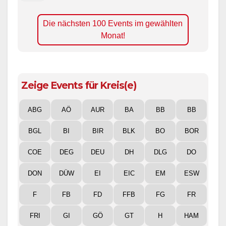
Die nächsten 100 Events im gewählten
Monat!
Zeige Events für Kreis(e)
ABG
AÖ
AUR
BA
BB
BB
BGL
BI
BIR
BLK
BO
BOR
COE
DEG
DEU
DH
DLG
DO
DON
DÜW
EI
EIC
EM
ESW
F
FB
FD
FFB
FG
FR
FRI
GI
GÖ
GT
H
HAM