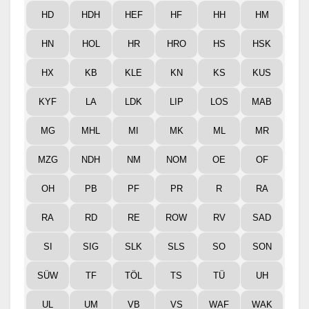
HD
HDH
HEF
HF
HH
HM
HN
HOL
HR
HRO
HS
HSK
HX
KB
KLE
KN
KS
KUS
KYF
LA
LDK
LIP
LOS
MAB
MG
MHL
MI
MK
ML
MR
MZG
NDH
NM
NOM
OE
OF
OH
PB
PF
PR
R
RA
RA
RD
RE
ROW
RV
SAD
SI
SIG
SLK
SLS
SO
SON
SÜW
TF
TÖL
TS
TÜ
UH
UL
UM
VB
VS
WAF
WAK