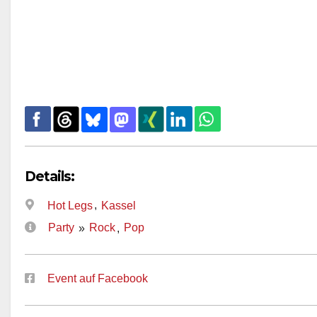
Details:
,
Hot Legs
Kassel
Party
Rock
Pop
»
,
Event auf Facebook