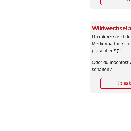
+ Eve
Wildwechsel a
Du interessierst di
Medienpartnerscha
präsentiert!")?
Oder du möchtest 
schalten?
Kontakt