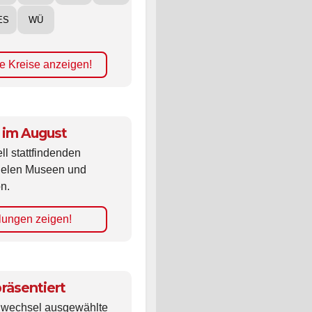
ES
WÜ
e Kreise anzeigen!
 im August
ll stattfindenden
vielen Museen und
n.
lungen zeigen!
räsentiert
ldwechsel ausgewählte