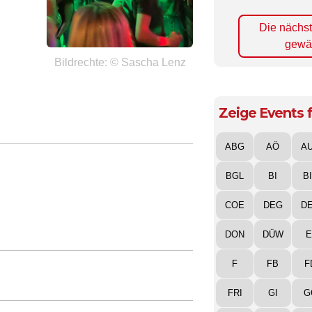
Die nächs
gewä
Bildrechte: © Sascha Lenz
Zeige Events f
ABG
AÖ
A
BGL
BI
B
COE
DEG
D
DON
DÜW
E
F
FB
F
FRI
GI
G