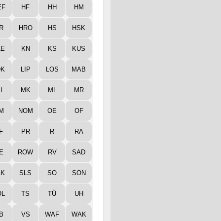
EF
HF
HH
HM
R
HRO
HS
HSK
LE
KN
KS
KUS
DK
LIP
LOS
MAB
I
MK
ML
MR
M
NOM
OE
OF
F
PR
R
RA
E
ROW
RV
SAD
LK
SLS
SO
SON
ÖL
TS
TÜ
UH
B
VS
WAF
WAK