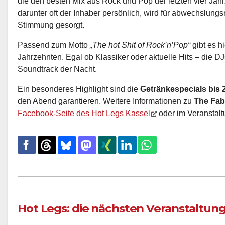
die den besten Mix aus Rock und Pop der letzten vier Jah
darunter oft der Inhaber persönlich, wird für abwechslun
Stimmung gesorgt.
Passend zum Motto
„The hot Shit of Rock’n’Pop“
gibt es hi
Jahrzehnten. Egal ob Klassiker oder aktuelle Hits – die D
Soundtrack der Nacht.
Ein besonderes Highlight sind die
Getränkespecials bis 
den Abend garantieren. Weitere Informationen zu
The Fab
Facebook-Seite des Hot Legs Kassel
oder im Veranstal
Hot Legs: die nächsten Veranstaltun