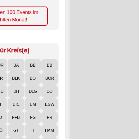
ten 100 Events im
hlten Monat!
ür Kreis(e)
UR
BA
BB
BB
IR
BLK
BO
BOR
EU
DH
DLG
DO
I
EIC
EM
ESW
D
FFB
FG
FR
Ö
GT
H
HAM