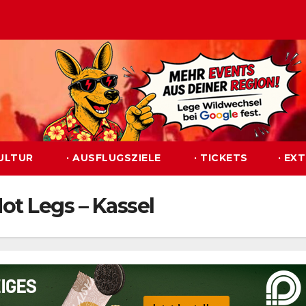
KULTUR
· AUSFLUGSZIELE
· TICKETS
· EX
ot Legs – Kassel