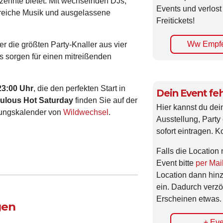
rzehnte bietet. Mit wechselnden DJs,
Events und verlost
gsreiche Musik und ausgelassene
Freitickets!
Ww Empfe
er die größten Party-Knaller aus vier
Js sorgen für einen mitreißenden
23:00 Uhr
, die den perfekten Start in
Dein Event feh
ulous Hot Saturday
finden Sie auf der
Hier kannst du dei
tungskalender von
Wildwechsel
.
Ausstellung, Party 
sofort eintragen. K
Falls die Location 
Event bitte
per Mai
Location dann hin
ein. Dadurch verzö
Erscheinen etwas.
gen