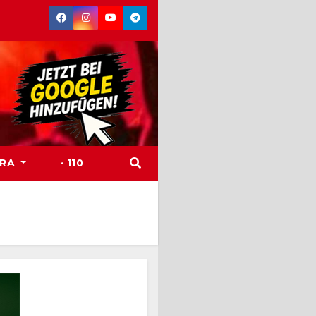
TRA
· 110