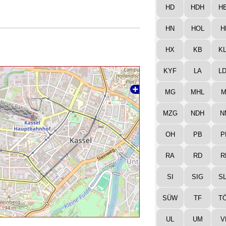
HD
HDH
H
HN
HOL
H
HX
KB
K
KYF
LA
L
MG
MHL
M
MZG
NDH
N
OH
PB
P
RA
RD
R
SI
SIG
S
SÜW
TF
T
UL
UM
V