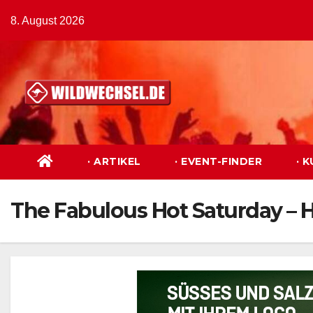
Zum
8. August 2026
Inhalt
springen
· ARTIKEL
· EVENT-FINDER
· 
The Fabulous Hot Saturday – H