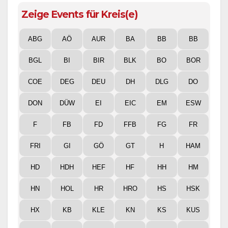
Zeige Events für Kreis(e)
ABG
AÖ
AUR
BA
BB
BB
BGL
BI
BIR
BLK
BO
BOR
COE
DEG
DEU
DH
DLG
DO
DON
DÜW
EI
EIC
EM
ESW
F
FB
FD
FFB
FG
FR
FRI
GI
GÖ
GT
H
HAM
HD
HDH
HEF
HF
HH
HM
HN
HOL
HR
HRO
HS
HSK
HX
KB
KLE
KN
KS
KUS