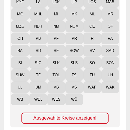
KYF
LA
LDK
LIP
LOS
MAB
MG
MHL
MI
MK
ML
MR
MZG
NDH
NM
NOM
OE
OF
OH
PB
PF
PR
R
RA
RA
RD
RE
ROW
RV
SAD
SI
SIG
SLK
SLS
SO
SON
SÜW
TF
TÖL
TS
TÜ
UH
UL
UM
VB
VS
WAF
WAK
WB
WEL
WES
WÜ
Ausgewählte Kreise anzeigen!