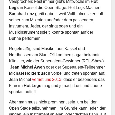
Versprochen: Fast immer gibt's Mittwochs im
Hot
Legs
in Kassel die Open Stage. Hot Legs Macher
Sascha Lenz
greift dabei - weil Vollblutmusiker - oft
selber zum Mikrofon und/oder dem passenden
Instrument. Jeder, der singt oder/ und ein
Musikinstrument spielt, konnte spontan auf der
Bühne performen.
Regelmäßig sind Musiker aus Kassel und
Nordhessen am Start! Oft kommen sogar bekannte
Künstler, wie der Supertalent-Gewinner (RTL-Show)
Jean Michel Aweh
oder der Supertalent-Teilnehmer
Michael Holderbusch
vorbei und treten spontan auf.
Jean Michel
verriet uns 2013
, dass er besonders das
Flair im
Hot Legs
mag und je nach Lust und Laune
spontan auftritt.
Aber man muss nicht prominent sein, um bei der
Open Stage teilzunehmen: Im Grunde kann jeder, der
singen, ein Instrument spielen, oder dichten kann, auf