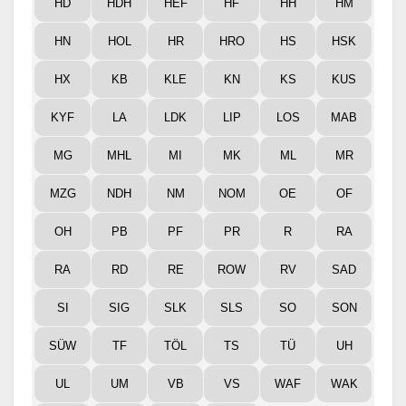
HD
HDH
HEF
HF
HH
HM
HN
HOL
HR
HRO
HS
HSK
HX
KB
KLE
KN
KS
KUS
KYF
LA
LDK
LIP
LOS
MAB
MG
MHL
MI
MK
ML
MR
MZG
NDH
NM
NOM
OE
OF
OH
PB
PF
PR
R
RA
RA
RD
RE
ROW
RV
SAD
SI
SIG
SLK
SLS
SO
SON
SÜW
TF
TÖL
TS
TÜ
UH
UL
UM
VB
VS
WAF
WAK