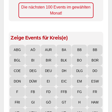
Die nächsten 100 Events im gewählten
Monat!
Zeige Events für Kreis(e)
ABG
AÖ
AUR
BA
BB
BB
BGL
BI
BIR
BLK
BO
BOR
COE
DEG
DEU
DH
DLG
DO
DON
DÜW
EI
EIC
EM
ESW
F
FB
FD
FFB
FG
FR
FRI
GI
GÖ
GT
H
HAM