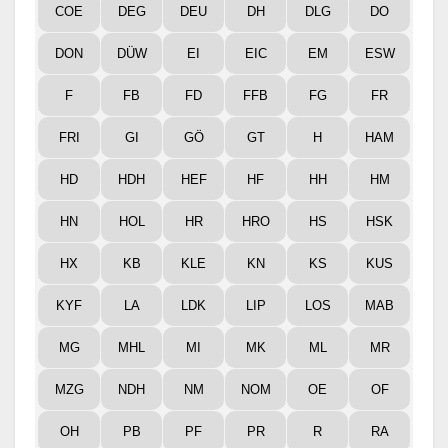
COE
DEG
DEU
DH
DLG
DO
DON
DÜW
EI
EIC
EM
ESW
F
FB
FD
FFB
FG
FR
FRI
GI
GÖ
GT
H
HAM
HD
HDH
HEF
HF
HH
HM
HN
HOL
HR
HRO
HS
HSK
HX
KB
KLE
KN
KS
KUS
KYF
LA
LDK
LIP
LOS
MAB
MG
MHL
MI
MK
ML
MR
MZG
NDH
NM
NOM
OE
OF
OH
PB
PF
PR
R
RA