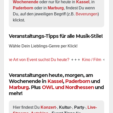
Wochenende
 oder nur für heute in 
Kassel
, in 
Paderborn
 oder in 
Marburg
, findest Du wenn 
Du, auf den jeweiligen Begriff (z.B. 
Beverungen
) 
klickst.
Veranstaltungs-Tipps für alle Musik-Stile!
Wähle Dein Lieblings-Genre per Klick!
rt von Event suchst Du heute?
+ + +
Kino / Film
+ + +
Ww präs
Veranstaltungen heute, morgen, am
Wochenende in
Kassel
,
Paderborn
und
Marburg
. Plus
OWL und Nordhessen
und
mehr!
Hier findest Du 
Konzert
-, 
Kultur
-, 
Party
-, 
Live-