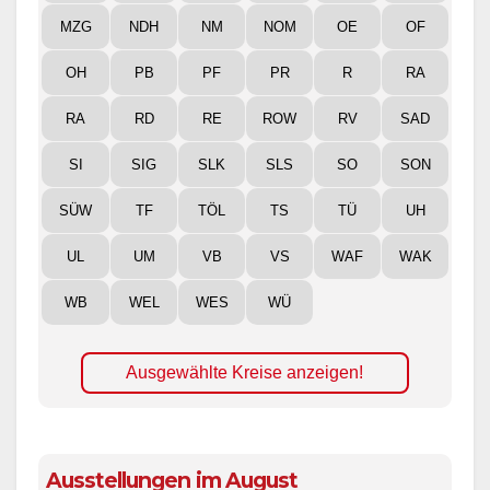
MZG
NDH
NM
NOM
OE
OF
OH
PB
PF
PR
R
RA
RA
RD
RE
ROW
RV
SAD
SI
SIG
SLK
SLS
SO
SON
SÜW
TF
TÖL
TS
TÜ
UH
UL
UM
VB
VS
WAF
WAK
WB
WEL
WES
WÜ
Ausgewählte Kreise anzeigen!
Ausstellungen im August