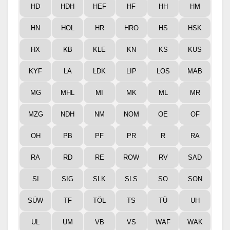
HD
HDH
HEF
HF
HH
HM
HN
HOL
HR
HRO
HS
HSK
HX
KB
KLE
KN
KS
KUS
KYF
LA
LDK
LIP
LOS
MAB
MG
MHL
MI
MK
ML
MR
MZG
NDH
NM
NOM
OE
OF
OH
PB
PF
PR
R
RA
RA
RD
RE
ROW
RV
SAD
SI
SIG
SLK
SLS
SO
SON
SÜW
TF
TÖL
TS
TÜ
UH
UL
UM
VB
VS
WAF
WAK