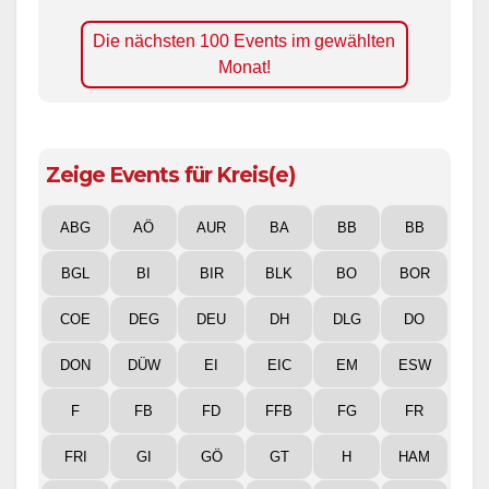
Die nächsten 100 Events im gewählten
Monat!
Zeige Events für Kreis(e)
ABG
AÖ
AUR
BA
BB
BB
BGL
BI
BIR
BLK
BO
BOR
COE
DEG
DEU
DH
DLG
DO
DON
DÜW
EI
EIC
EM
ESW
F
FB
FD
FFB
FG
FR
FRI
GI
GÖ
GT
H
HAM