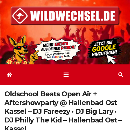
Zum
Inhalt
springen
Oldschool Beats Open Air +
Aftershowparty @ Hallenbad Ost
Kassel – DJ Fareezy · DJ Big Lary ·
DJ Philly The Kid – Hallenbad Ost –
Kassel