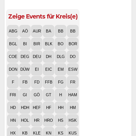
Zeige Events für Kreis(e)
ABG
AÖ
AUR
BA
BB
BB
BGL
BI
BIR
BLK
BO
BOR
COE
DEG
DEU
DH
DLG
DO
DON
DÜW
EI
EIC
EM
ESW
F
FB
FD
FFB
FG
FR
FRI
GI
GÖ
GT
H
HAM
HD
HDH
HEF
HF
HH
HM
HN
HOL
HR
HRO
HS
HSK
HX
KB
KLE
KN
KS
KUS