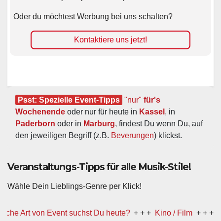
Oder du möchtest Werbung bei uns schalten?
Kontaktiere uns jetzt!
Psst: Spezielle Event-Tipps
"nur"
 für's 
Wochenende
 oder nur für heute in 
Kassel
, in 
Paderborn
 oder in 
Marburg
, findest Du wenn Du, auf 
den jeweiligen Begriff (z.B. 
Beverungen
) klickst.
Veranstaltungs-Tipps für alle Musik-Stile!
Wähle Dein Lieblings-Genre per Klick!
t von Event suchst Du heute?
+ + +
Kino / Film
+ + +
Ww präse