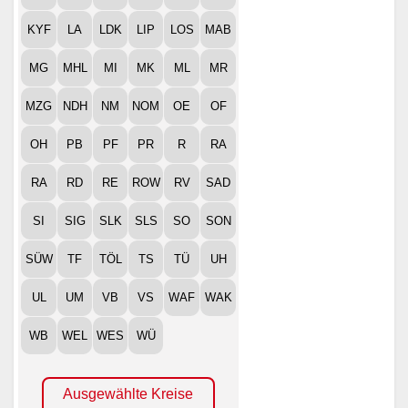
KYF
LA
LDK
LIP
LOS
MAB
MG
MHL
MI
MK
ML
MR
MZG
NDH
NM
NOM
OE
OF
OH
PB
PF
PR
R
RA
RA
RD
RE
ROW
RV
SAD
SI
SIG
SLK
SLS
SO
SON
SÜW
TF
TÖL
TS
TÜ
UH
UL
UM
VB
VS
WAF
WAK
WB
WEL
WES
WÜ
Ausgewählte Kreise