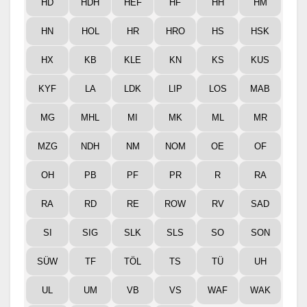
HD
HDH
HEF
HF
HH
HM
HN
HOL
HR
HRO
HS
HSK
HX
KB
KLE
KN
KS
KUS
KYF
LA
LDK
LIP
LOS
MAB
MG
MHL
MI
MK
ML
MR
MZG
NDH
NM
NOM
OE
OF
OH
PB
PF
PR
R
RA
RA
RD
RE
ROW
RV
SAD
SI
SIG
SLK
SLS
SO
SON
SÜW
TF
TÖL
TS
TÜ
UH
UL
UM
VB
VS
WAF
WAK