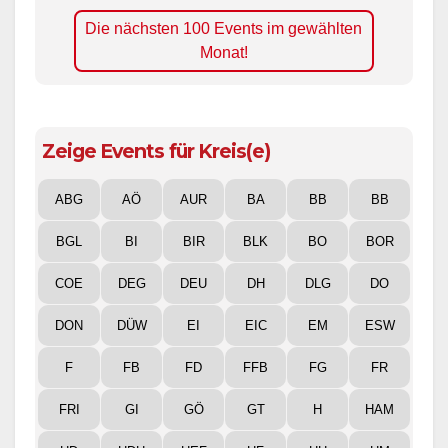
Die nächsten 100 Events im gewählten
Monat!
Zeige Events für Kreis(e)
ABG
AÖ
AUR
BA
BB
BB
BGL
BI
BIR
BLK
BO
BOR
COE
DEG
DEU
DH
DLG
DO
DON
DÜW
EI
EIC
EM
ESW
F
FB
FD
FFB
FG
FR
FRI
GI
GÖ
GT
H
HAM