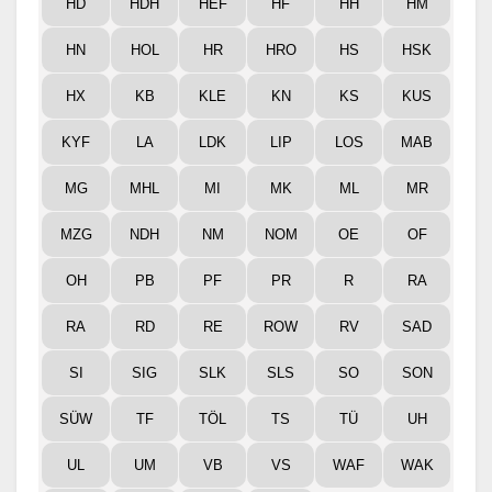
HD
HDH
HEF
HF
HH
HM
HN
HOL
HR
HRO
HS
HSK
HX
KB
KLE
KN
KS
KUS
KYF
LA
LDK
LIP
LOS
MAB
MG
MHL
MI
MK
ML
MR
MZG
NDH
NM
NOM
OE
OF
OH
PB
PF
PR
R
RA
RA
RD
RE
ROW
RV
SAD
SI
SIG
SLK
SLS
SO
SON
SÜW
TF
TÖL
TS
TÜ
UH
UL
UM
VB
VS
WAF
WAK