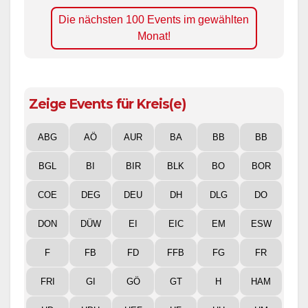
Die nächsten 100 Events im gewählten
Monat!
Zeige Events für Kreis(e)
ABG
AÖ
AUR
BA
BB
BB
BGL
BI
BIR
BLK
BO
BOR
COE
DEG
DEU
DH
DLG
DO
DON
DÜW
EI
EIC
EM
ESW
F
FB
FD
FFB
FG
FR
FRI
GI
GÖ
GT
H
HAM