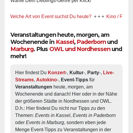
Wähle Dein Lieblings-Genre per Klick!
st! Welche Art von Event suchst Du heute?
+ + +
Kino / Film
Veranstaltungen heute, morgen, am
Wochenende in
Kassel
,
Paderborn
und
Marburg
. Plus
OWL und Nordhessen
und
mehr!
Hier findest Du 
Konzert
-, 
Kultur
-, 
Party
-, 
Live-
Streams
, 
Autokino
-, 
Event-Tipps
 für 
Veranstaltungen
 heute, morgen, am 
Wochenende und danach! Hier oder in der Nähe 
der größeren Städte in Nordhessen und OWL.  
D.h.: Hier findest Du nicht nur Tipps zu den 
Themen: 
Events in Kassel
, 
Events in Paderborn
oder 
Events in Marburg
, sondern eben jede 
Menge Event-Tipps zu Veranstaltungen in der 