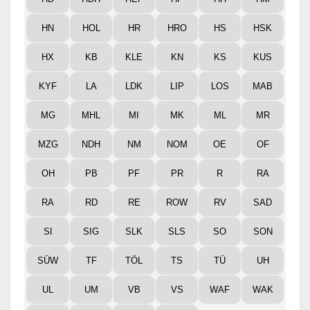
HN
HOL
HR
HRO
HS
HSK
HX
KB
KLE
KN
KS
KUS
KYF
LA
LDK
LIP
LOS
MAB
MG
MHL
MI
MK
ML
MR
MZG
NDH
NM
NOM
OE
OF
OH
PB
PF
PR
R
RA
RA
RD
RE
ROW
RV
SAD
SI
SIG
SLK
SLS
SO
SON
SÜW
TF
TÖL
TS
TÜ
UH
UL
UM
VB
VS
WAF
WAK