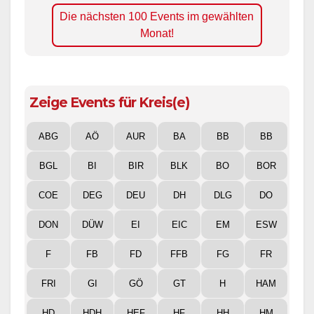
Die nächsten 100 Events im gewählten
Monat!
Zeige Events für Kreis(e)
ABG
AÖ
AUR
BA
BB
BB
BGL
BI
BIR
BLK
BO
BOR
COE
DEG
DEU
DH
DLG
DO
DON
DÜW
EI
EIC
EM
ESW
F
FB
FD
FFB
FG
FR
FRI
GI
GÖ
GT
H
HAM
HD
HDH
HEF
HF
HH
HM