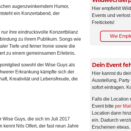
Wildwechsel p
Zwischen augenzwinkerndem Humor,
Hier empfiehlt Wi
tsteht ein Konzertabend, der
Events und verlost
Freitickets!
nur ihre eindrucksvolle Konzertbilanz
Ww Empfe
rbindung zu ihrem Publikum. Songs wie
ler Tiefe und feiner Ironie sowie die
ert zu einem gemeinsamen Erlebnis.
Dein Event feh
gsmitglied sowohl der Wise Guys als
hwerer Erkrankung kämpfte sich der
Hier kannst du dei
aft, Kreativität und Lebensfreude, die
Ausstellung, Party 
sofort eintragen. K
Falls die Location 
Event bitte
per Mai
Location dann hin
r Wise Guys, die sich im Juli 2017
ein. Dadurch verzö
n kennt Nils Olfert, der fast neun Jahre
Erscheinen etwas.