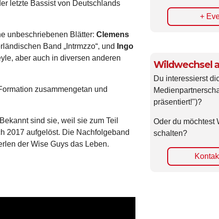
er letzte Bassist von Deutschlands
+ Eve
ne unbeschriebenen Blätter:
Clemens
erländischen Band „Intrmzzo“, und
Ingo
yle, aber auch in diversen anderen
Wildwechsel a
Du interessierst di
a-Formation zusammengetan und
Medienpartnerscha
präsentiert!")?
ekannt sind sie, weil sie zum Teil
Oder du möchtest 
ch 2017 aufgelöst. Die Nachfolgeband
schalten?
erlen der Wise Guys das Leben.
Kontakt