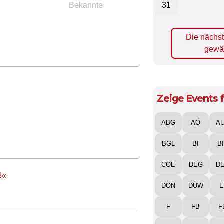
Bekannte
31
Die nächs
gewä
Zeige Events f
ABG
AÖ
A
BGL
BI
B
COE
DEG
D
6«
DON
DÜW
E
F
FB
F