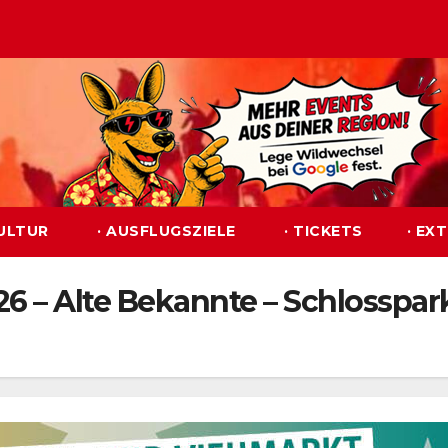
KULTUR
· AUSFLUGSZIELE
· TICKETS
· EX
 – Alte Bekannte – Schlosspar