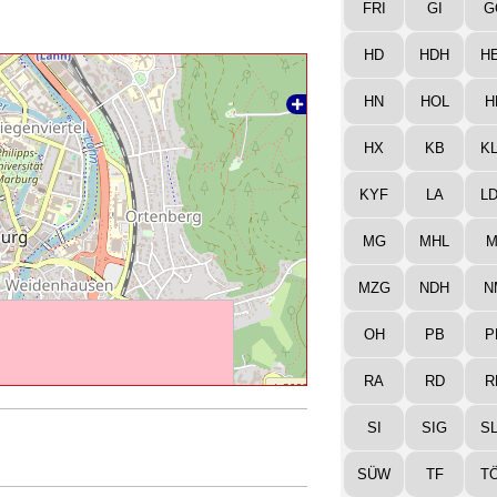
FRI
GI
G
HD
HDH
H
HN
HOL
H
HX
KB
K
KYF
LA
L
MG
MHL
M
MZG
NDH
N
OH
PB
P
RA
RD
R
SI
SIG
S
SÜW
TF
T