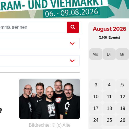
August 2026
(1708 Events)
Mo
Di
Mi
3
4
5
10
11
12
e
17
18
19
24
25
26
Bildrechte: © (c) Alte