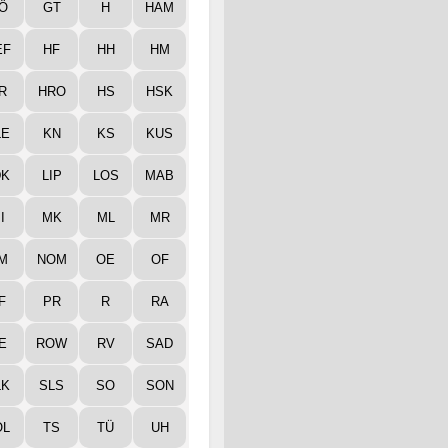
Ö
GT
H
HAM
EF
HF
HH
HM
R
HRO
HS
HSK
LE
KN
KS
KUS
DK
LIP
LOS
MAB
I
MK
ML
MR
M
NOM
OE
OF
F
PR
R
RA
E
ROW
RV
SAD
LK
SLS
SO
SON
ÖL
TS
TÜ
UH