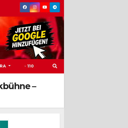
TRA
· 110
kbühne –