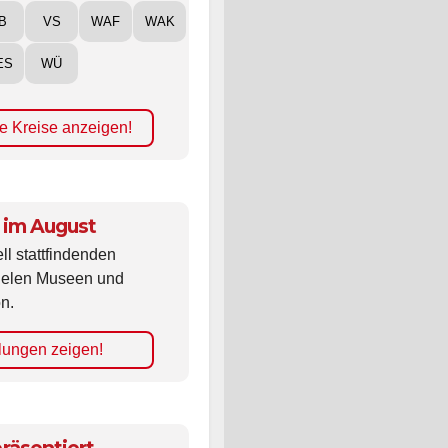
B
VS
WAF
WAK
ES
WÜ
e Kreise anzeigen!
 im August
ll stattfindenden
vielen Museen und
n.
lungen zeigen!