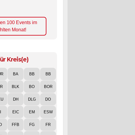
ten 100 Events im
hlten Monat!
ür Kreis(e)
UR
BA
BB
BB
IR
BLK
BO
BOR
EU
DH
DLG
DO
I
EIC
EM
ESW
D
FFB
FG
FR