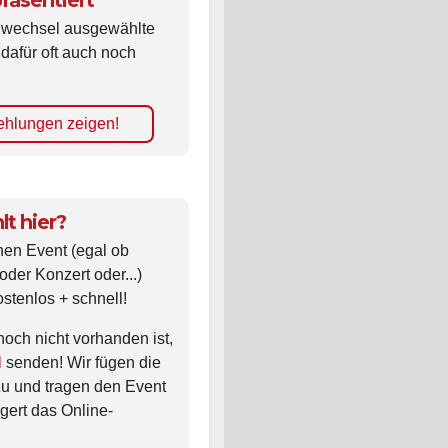
räsentiert
ldwechsel ausgewählte
 dafür oft auch noch
hlungen zeigen!
lt hier?
nen Event (egal ob
oder Konzert oder...)
ostenlos + schnell!
noch nicht vorhanden ist,
l
senden! Wir fügen die
zu und tragen den Event
gert das Online-