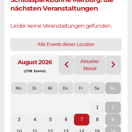
nächsten Veranstaltungen
Leider keine Veranstaltungen gefunden.
Alle Events dieser Location
August 2026
Aktueller
Monat
(1708 Events)
Mo
Di
Mi
Do
Fr
Sa
So
1
2
3
4
5
6
7
8
9
10
11
12
13
14
15
16