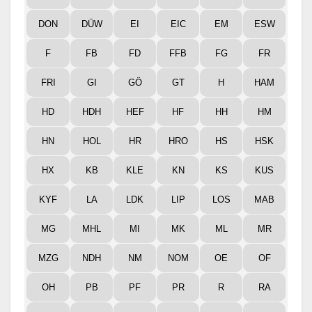
DON
DÜW
EI
EIC
EM
ESW
F
FB
FD
FFB
FG
FR
FRI
GI
GÖ
GT
H
HAM
HD
HDH
HEF
HF
HH
HM
HN
HOL
HR
HRO
HS
HSK
HX
KB
KLE
KN
KS
KUS
KYF
LA
LDK
LIP
LOS
MAB
MG
MHL
MI
MK
ML
MR
MZG
NDH
NM
NOM
OE
OF
OH
PB
PF
PR
R
RA