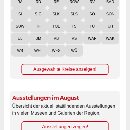
RA
RD
RE
ROW
RV
SAD
SI
SIG
SLK
SLS
SO
SON
SÜW
TF
TÖL
TS
TÜ
UH
UL
UM
VB
VS
WAF
WAK
WB
WEL
WES
WÜ
Ausgewählte Kreise anzeigen!
Ausstellungen im August
Übersicht der aktuell stattfindenden Ausstellungen
in vielen Museen und Galerien der Region.
Ausstellungen zeigen!