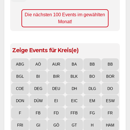
Die nächsten 100 Events im gewählten
Monat!
Zeige Events für Kreis(e)
ABG
AÖ
AUR
BA
BB
BB
BGL
BI
BIR
BLK
BO
BOR
COE
DEG
DEU
DH
DLG
DO
DON
DÜW
EI
EIC
EM
ESW
F
FB
FD
FFB
FG
FR
FRI
GI
GÖ
GT
H
HAM