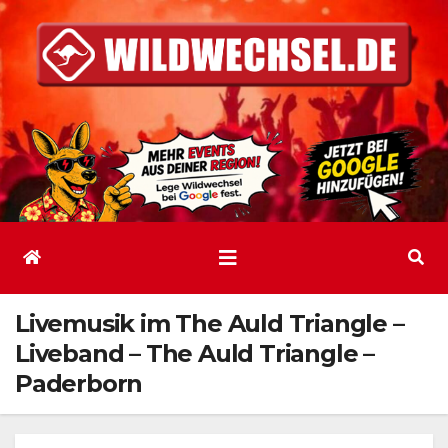
Zum
Inhalt
springen
Livemusik im The Auld Triangle –
Liveband – The Auld Triangle –
Paderborn