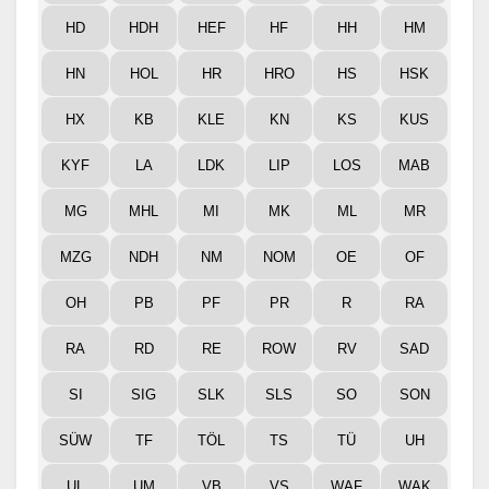
HD
HDH
HEF
HF
HH
HM
HN
HOL
HR
HRO
HS
HSK
HX
KB
KLE
KN
KS
KUS
KYF
LA
LDK
LIP
LOS
MAB
MG
MHL
MI
MK
ML
MR
MZG
NDH
NM
NOM
OE
OF
OH
PB
PF
PR
R
RA
RA
RD
RE
ROW
RV
SAD
SI
SIG
SLK
SLS
SO
SON
SÜW
TF
TÖL
TS
TÜ
UH
UL
UM
VB
VS
WAF
WAK