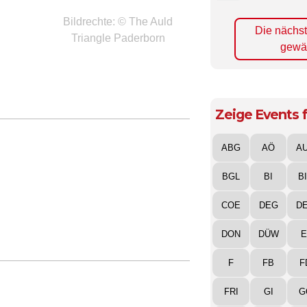
Bildrechte: © The Auld
Die nächs
Triangle Paderborn
gewä
Zeige Events f
ABG
AÖ
A
BGL
BI
B
COE
DEG
D
DON
DÜW
E
F
FB
F
FRI
GI
G