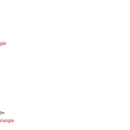
gle
e«
riangle