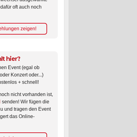
 dafür oft auch noch
hlungen zeigen!
lt hier?
nen Event (egal ob
oder Konzert oder...)
ostenlos + schnell!
noch nicht vorhanden ist,
l
senden! Wir fügen die
zu und tragen den Event
gert das Online-