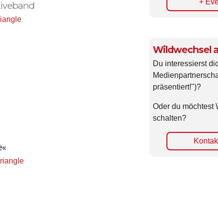
+ Eve
Liveband
iangle
Wildwechsel a
Du interessierst di
Medienpartnerscha
präsentiert!")?
Oder du möchtest 
schalten?
Kontakt
e«
riangle