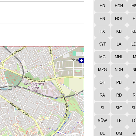
HD
HDH
H
HN
HOL
H
HX
KB
K
KYF
LA
L
MG
MHL
M
MZG
NDH
N
OH
PB
P
RA
RD
R
SI
SIG
S
SÜW
TF
T
UL
UM
V