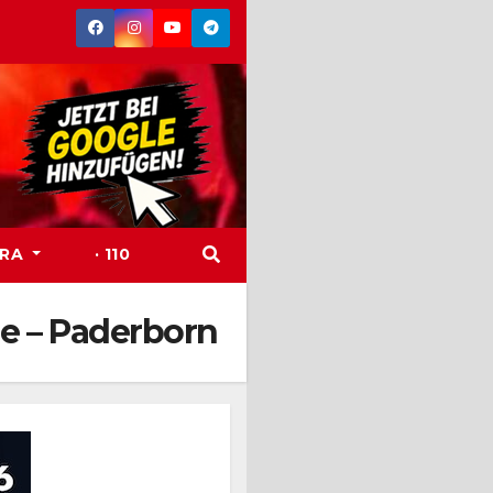
TRA
· 110
le – Paderborn