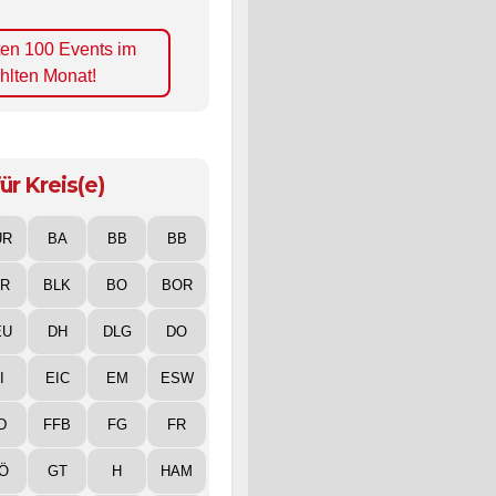
ten 100 Events im
hlten Monat!
ür Kreis(e)
UR
BA
BB
BB
IR
BLK
BO
BOR
EU
DH
DLG
DO
I
EIC
EM
ESW
D
FFB
FG
FR
Ö
GT
H
HAM