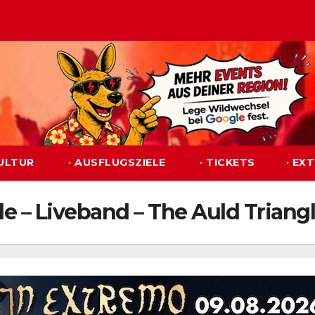
KULTUR
· AUSFLUGSZIELE
· TICKETS
· EX
e – Liveband – The Auld Triang