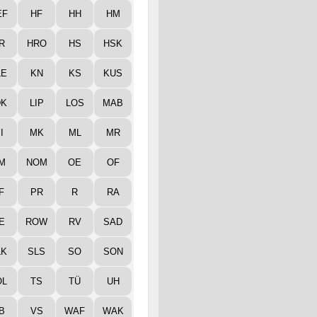
EF
HF
HH
HM
R
HRO
HS
HSK
LE
KN
KS
KUS
DK
LIP
LOS
MAB
I
MK
ML
MR
M
NOM
OE
OF
F
PR
R
RA
E
ROW
RV
SAD
LK
SLS
SO
SON
ÖL
TS
TÜ
UH
B
VS
WAF
WAK