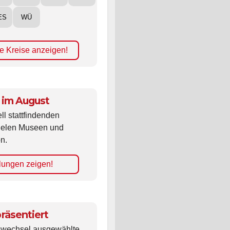
ES
WÜ
e Kreise anzeigen!
 im August
ll stattfindenden
vielen Museen und
n.
lungen zeigen!
räsentiert
ldwechsel ausgewählte