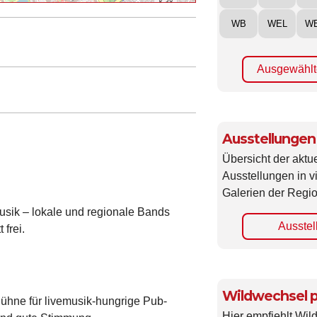
WB
WEL
W
Ausgewählt
Ausstellungen
Übersicht der aktue
Ausstellungen in 
Galerien der Regio
sik – lokale und regionale Bands
Ausstel
 frei.
Wildwechsel p
ühne für livemusik-hungrige Pub-
Hier empfiehlt Wi