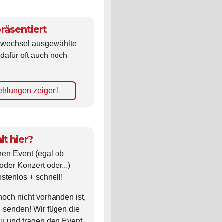
räsentiert
ldwechsel ausgewählte
 dafür oft auch noch
hlungen zeigen!
lt hier?
nen Event (egal ob
oder Konzert oder...)
ostenlos + schnell!
noch nicht vorhanden ist,
l
senden! Wir fügen die
zu und tragen den Event