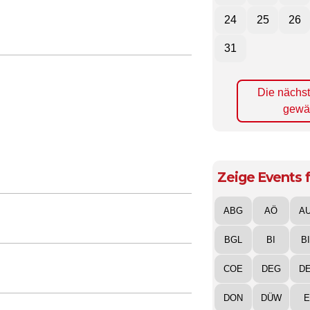
24
25
26
31
Die nächs
gewä
Zeige Events f
ABG
AÖ
A
BGL
BI
B
COE
DEG
D
DON
DÜW
E