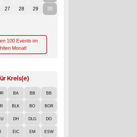
27
28
29
30
ten 100 Events im
hlten Monat!
ür Kreis(e)
UR
BA
BB
BB
IR
BLK
BO
BOR
EU
DH
DLG
DO
I
EIC
EM
ESW