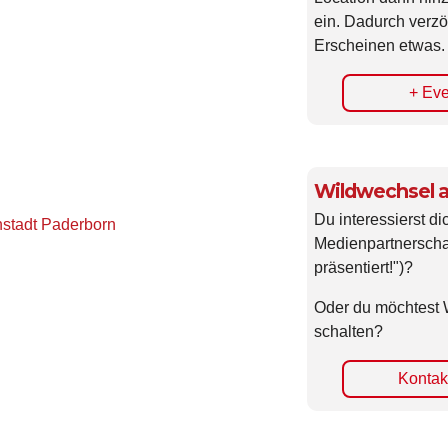
ein. Dadurch verzö
Erscheinen etwas.
+ Eve
Wildwechsel a
Du interessierst di
nstadt Paderborn
Medienpartnerscha
präsentiert!")?
Oder du möchtest 
schalten?
Kontakt