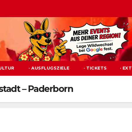
KULTUR
· AUSFLUGSZIELE
· TICKETS
· EX
stadt – Paderborn