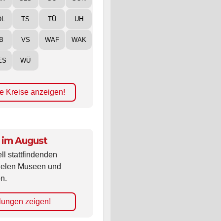
ÖL
TS
TÜ
UH
B
VS
WAF
WAK
ES
WÜ
e Kreise anzeigen!
 im August
ll stattfindenden
vielen Museen und
n.
lungen zeigen!