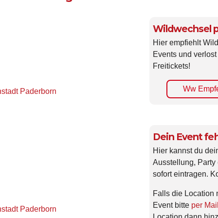
Wildwechsel p
Hier empfiehlt Wi
Events und verlost
Freitickets!
Ww Empfe
nstadt Paderborn
Dein Event feh
Hier kannst du dei
Ausstellung, Party 
sofort eintragen. K
Falls die Location 
Event bitte
per Mai
nstadt Paderborn
Location dann hin