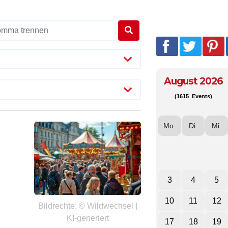
August 2026
(1615 Events)
Mo
Di
Mi
3
4
5
10
11
12
Bildrechte: © Wildwechsel |
KI-generiert
17
18
19