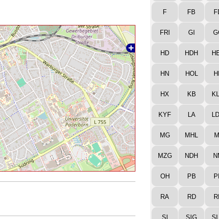
F
FB
F
FRI
GI
G
HD
HDH
H
HN
HOL
H
HX
KB
K
KYF
LA
L
MG
MHL
M
MZG
NDH
N
OH
PB
P
RA
RD
R
SI
SIG
S