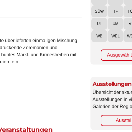
SÜW
TF
T
UL
UM
V
WB
WEL
W
te überlieferten einmaligen Mischung
eindruckende Zeremonien und
buntes Markt- und Kirmestreiben mit
Ausgewählt
eiern ein.
Ausstellungen
Übersicht der aktue
Ausstellungen in 
Galerien der Regio
Ausstel
 Veranstaltungen