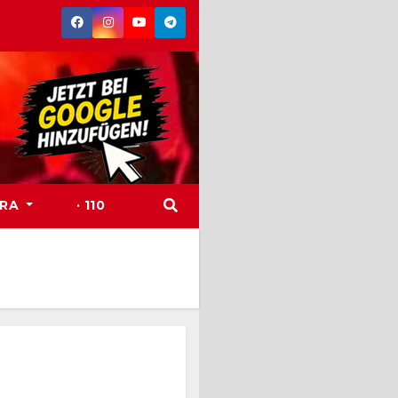
TRA
· 110