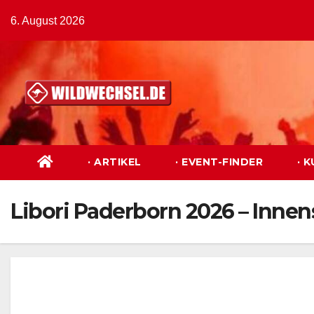
Zum
6. August 2026
Inhalt
springen
· ARTIKEL
· EVENT-FINDER
· 
Libori Paderborn 2026 – Innen