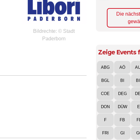
Die nächs
gewä
Bildrechte: © Stadt
Paderborn
Zeige Events f
ABG
AÖ
A
BGL
BI
B
COE
DEG
D
DON
DÜW
E
F
FB
F
FRI
GI
G