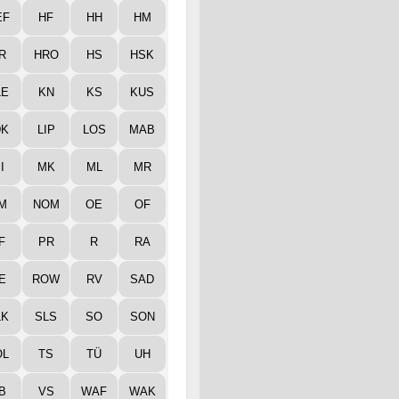
EF
HF
HH
HM
R
HRO
HS
HSK
LE
KN
KS
KUS
DK
LIP
LOS
MAB
I
MK
ML
MR
M
NOM
OE
OF
F
PR
R
RA
E
ROW
RV
SAD
LK
SLS
SO
SON
ÖL
TS
TÜ
UH
B
VS
WAF
WAK