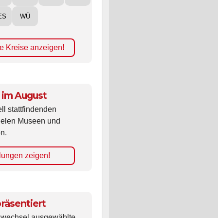
ES
WÜ
e Kreise anzeigen!
 im August
ll stattfindenden
vielen Museen und
n.
lungen zeigen!
räsentiert
ldwechsel ausgewählte