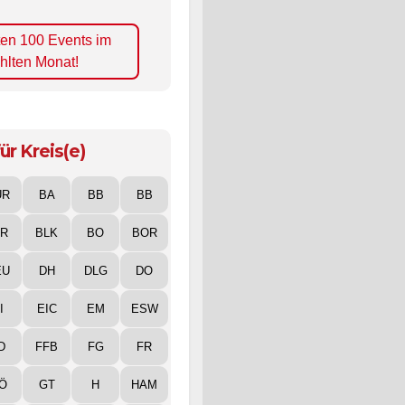
ten 100 Events im
hlten Monat!
ür Kreis(e)
UR
BA
BB
BB
IR
BLK
BO
BOR
EU
DH
DLG
DO
I
EIC
EM
ESW
D
FFB
FG
FR
Ö
GT
H
HAM