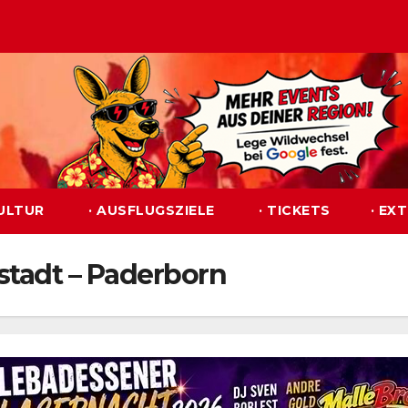
KULTUR
· AUSFLUGSZIELE
· TICKETS
· EX
stadt – Paderborn