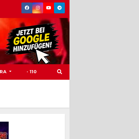
TRA
· 110