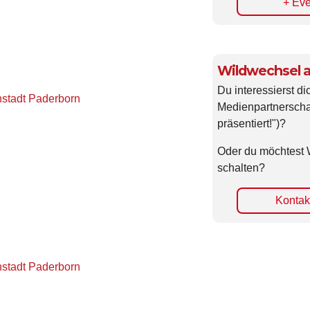
+ Eve
Wildwechsel a
Du interessierst di
nstadt Paderborn
Medienpartnerscha
präsentiert!")?
Oder du möchtest 
schalten?
Kontakt
nstadt Paderborn