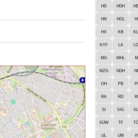
HD
HDH
H
HN
HOL
H
HX
KB
K
KYF
LA
L
MG
MHL
M
MZG
NDH
N
OH
PB
P
RA
RD
R
SI
SIG
S
SÜW
TF
T
UL
UM
V