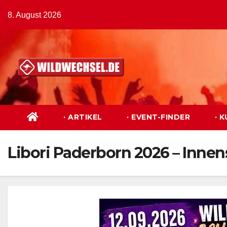
Zum
8. August 2026
Inhalt
springen
· ARTIKEL
· EVENT-FINDER
· 
Libori Paderborn 2026 – Innen