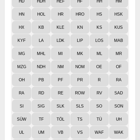
HD
HDH
HEF
HF
HH
HM
HN
HOL
HR
HRO
HS
HSK
HX
KB
KLE
KN
KS
KUS
KYF
LA
LDK
LIP
LOS
MAB
MG
MHL
MI
MK
ML
MR
MZG
NDH
NM
NOM
OE
OF
OH
PB
PF
PR
R
RA
RA
RD
RE
ROW
RV
SAD
SI
SIG
SLK
SLS
SO
SON
SÜW
TF
TÖL
TS
TÜ
UH
UL
UM
VB
VS
WAF
WAK