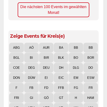
Die nächsten 100 Events im gewählten
Monat!
Zeige Events für Kreis(e)
ABG
AÖ
AUR
BA
BB
BB
BGL
BI
BIR
BLK
BO
BOR
COE
DEG
DEU
DH
DLG
DO
DON
DÜW
EI
EIC
EM
ESW
F
FB
FD
FFB
FG
FR
FRI
GI
GÖ
GT
H
HAM