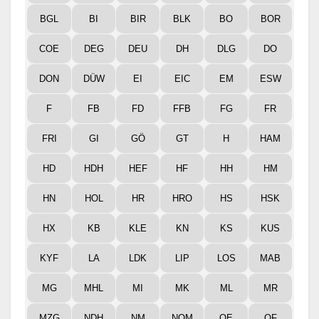
BGL
BI
BIR
BLK
BO
BOR
COE
DEG
DEU
DH
DLG
DO
DON
DÜW
EI
EIC
EM
ESW
F
FB
FD
FFB
FG
FR
FRI
GI
GÖ
GT
H
HAM
HD
HDH
HEF
HF
HH
HM
HN
HOL
HR
HRO
HS
HSK
HX
KB
KLE
KN
KS
KUS
KYF
LA
LDK
LIP
LOS
MAB
MG
MHL
MI
MK
ML
MR
MZG
NDH
NM
NOM
OE
OF