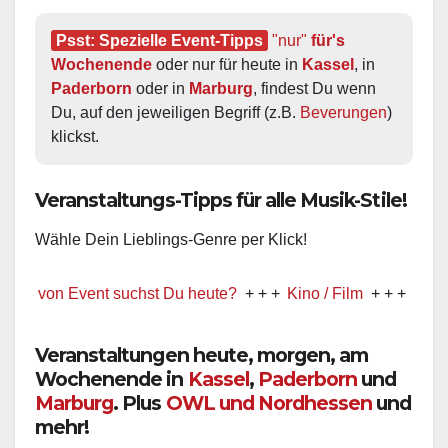
Psst: Spezielle Event-Tipps
"nur"
 für's 
Wochenende
 oder nur für heute in 
Kassel
, in 
Paderborn
 oder in 
Marburg
, findest Du wenn 
Du, auf den jeweiligen Begriff (z.B. 
Beverungen
) 
klickst.
Veranstaltungs-Tipps für alle Musik-Stile!
Wähle Dein Lieblings-Genre per Klick!
von Event suchst Du heute?
+ + +
Kino / Film
+ + +
Ww präsenti
Veranstaltungen heute, morgen, am
Wochenende in
Kassel
,
Paderborn
und
Marburg
. Plus
OWL und Nordhessen
und
mehr!