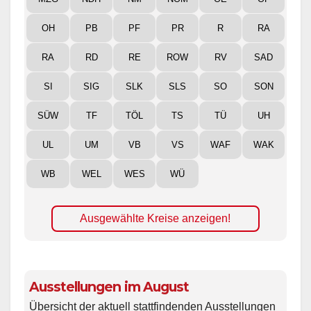
OH
PB
PF
PR
R
RA
RA
RD
RE
ROW
RV
SAD
SI
SIG
SLK
SLS
SO
SON
SÜW
TF
TÖL
TS
TÜ
UH
UL
UM
VB
VS
WAF
WAK
WB
WEL
WES
WÜ
Ausgewählte Kreise anzeigen!
Ausstellungen im August
Übersicht der aktuell stattfindenden Ausstellungen