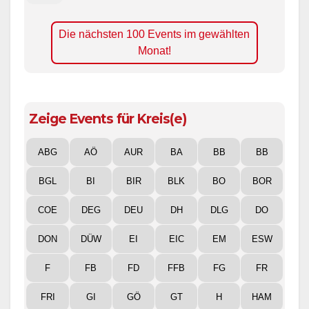
Die nächsten 100 Events im gewählten
Monat!
Zeige Events für Kreis(e)
ABG
AÖ
AUR
BA
BB
BB
BGL
BI
BIR
BLK
BO
BOR
COE
DEG
DEU
DH
DLG
DO
DON
DÜW
EI
EIC
EM
ESW
F
FB
FD
FFB
FG
FR
FRI
GI
GÖ
GT
H
HAM