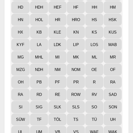
HD
HDH
HEF
HF
HH
HM
HN
HOL
HR
HRO
HS
HSK
HX
KB
KLE
KN
KS
KUS
KYF
LA
LDK
LIP
LOS
MAB
MG
MHL
MI
MK
ML
MR
MZG
NDH
NM
NOM
OE
OF
OH
PB
PF
PR
R
RA
RA
RD
RE
ROW
RV
SAD
SI
SIG
SLK
SLS
SO
SON
SÜW
TF
TÖL
TS
TÜ
UH
UL
UM
VB
VS
WAF
WAK